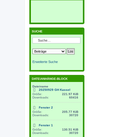
SUCHE
Erweiterte Suche
DATEIANHÄNGE-BLOCK
Dateiname
20250929 GH Kassel
Größe:
221.97 KiB
Downloads:
60416
Fenster 2
Größe:
205.77 KiB
Downloads:
30720
Fenster 1
Größe:
130.51 KiB
Downloads:
30720