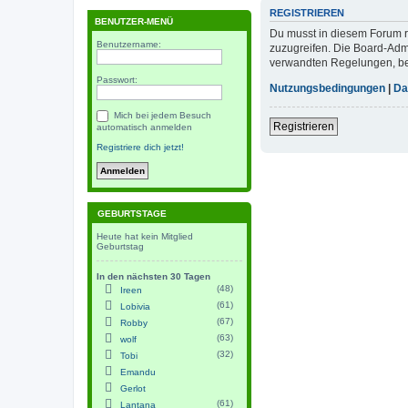
REGISTRIEREN
BENUTZER-MENÜ
Du musst in diesem Forum re
Benutzername:
zuzugreifen. Die Board-Adm
verwandten Regelungen, bevo
Passwort:
Nutzungsbedingungen
|
Da
Mich bei jedem Besuch
Registrieren
automatisch anmelden
Registriere dich jetzt!
GEBURTSTAGE
Heute hat kein Mitglied
Geburtstag
In den nächsten 30 Tagen
(48)
Ireen
(61)
Lobivia
(67)
Robby
(63)
wolf
(32)
Tobi
Emandu
Gerlot
(61)
Lantana