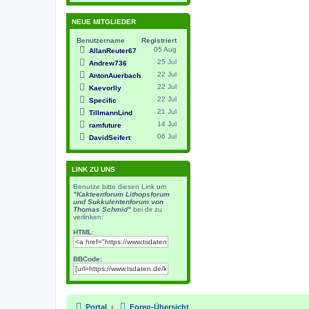
NEUE MITGLIEDER
Benutzername
Registriert
05 Aug
AllanReuter67
25 Jul
Andrew736
22 Jul
AntonAuerbach
22 Jul
Kaevorlly
22 Jul
Specific
21 Jul
TillmannLind
14 Jul
ramfuture
06 Jul
DavidSeifert
LINK ZU UNS
Benutze bitte diesen Link um
"Kakteenforum Lithopsforum
und Sukkulentenforum von
Thomas Schmid"
bei dir zu
verlinken:
HTML:
BBCode:
Portal
Foren-Übersicht