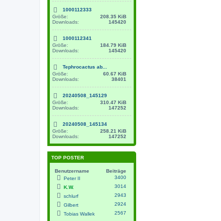
1000112333
Größe:
208.35 KiB
Downloads:
145420
1000112341
Größe:
184.79 KiB
Downloads:
145420
Tephrocactus ab...
Größe:
60.67 KiB
Downloads:
38401
20240508_145129
Größe:
310.47 KiB
Downloads:
147252
20240508_145134
Größe:
258.21 KiB
Downloads:
147252
TOP POSTER
Benutzername
Beiträge
3400
Peter II
3014
K.W.
2943
schlurf
2924
Gilbert
2567
Tobias Wallek