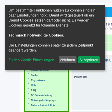
Um bestimmte Funktionen nutzen zu können sind ein
paar Einstellungen nötig. Damit wird gesteuert ob ein
Dienst Cookies setzen darf oder nicht. Es werden
Kakteenforu
Cookies gesetzt für folgende Dienste:
Forum für
Technisch notwendige Cookies
.
Schnellzugriff
FAQ
Kontakt
Die Einstellungen können später zu jedem Zeitpunkt
Portal
Foren-Übersicht
geändert werden.
MENÜ
Zu den Cookie-Einstellungen
Ablehnen
Akzeptieren
Du musst registriert
Inhalt
Benutzername:
Foren-Übersicht
Suche
Passwort:
Registrieren
Hilfe
FAQ
BBCode-Anleitung
Nutzungsbedingungen
Datenschutzrichtlinie