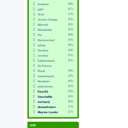
(68)
Andreas
(67)
gabi
(74)
HLM
(85)
Jochen Krieger
(82)
Winni44
(53)
Blossfeldia
(48)
Flo
(54)
Bananenkuli
(90)
kahey
(46)
DeeDee
(51)
vocmiss
(52)
Kakteenland
Sir Frencis
(84)
Ruud
(45)
superkaputo
(40)
Nerolaan
(54)
prdochovec
(35)
Kasu91
(40)
SaschaMa
(54)
michaelj
(73)
diewallraben
(37)
Mayme Leader
UHR