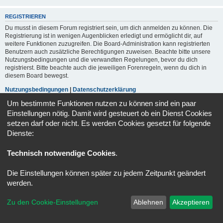
REGISTRIEREN
Du musst in diesem Forum registriert sein, um dich anmelden zu können. Die
Registrierung ist in wenigen Augenblicken erledigt und ermöglicht dir, auf
weitere Funktionen zuzugreifen. Die Board-Administration kann registrierten
Benutzern auch zusätzliche Berechtigungen zuweisen. Beachte bitte unsere
Nutzungsbedingungen und die verwandten Regelungen, bevor du dich
registrierst. Bitte beachte auch die jeweiligen Forenregeln, wenn du dich in
diesem Board bewegst.
Nutzungsbedingungen
|
Datenschutzerklärung
Um bestimmte Funktionen nutzen zu können sind ein paar
Registrieren
Einstellungen nötig. Damit wird gesteuert ob ein Dienst Cookies
setzen darf oder nicht. Es werden Cookies gesetzt für folgende
Dienste:
Portal
Foren-Übersicht
Alle Zeiten sind
UTC+02:00
Technisch notwendige Cookies
.
Powered by
phpBB
® Forum Software © phpBB Limited
Deutsche Übersetzung durch
phpBB.de
Die Einstellungen können später zu jedem Zeitpunkt geändert
Datenschutz
|
Nutzungsbedingungen
werden.
Zu den Cookie-Einstellungen
Ablehnen
Akzeptieren