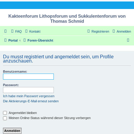
Kakteenforum Lithopsforum und Sukkulentenforum von
Thomas Schmid
FAQ
Kontakt
Registrieren
Anmelden
S
Portal
Foren-Übersicht
u
c
Du musst registriert und angemeldet sein, um Profile
anzuschauen.
h
e
Benutzername:
Passwort:
Ich habe mein Passwort vergessen
Die Aktivierungs-E-Mail erneut senden
Angemeldet bleiben
Meinen Online-Status während dieser Sitzung verbergen