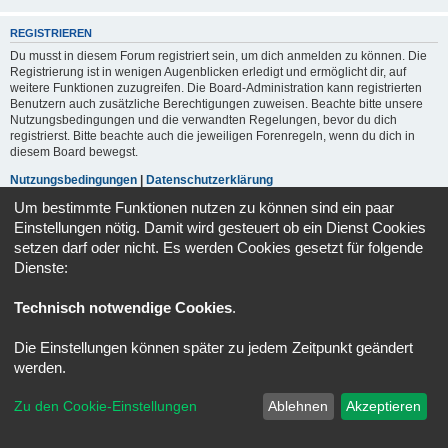
REGISTRIEREN
Du musst in diesem Forum registriert sein, um dich anmelden zu können. Die
Registrierung ist in wenigen Augenblicken erledigt und ermöglicht dir, auf
weitere Funktionen zuzugreifen. Die Board-Administration kann registrierten
Benutzern auch zusätzliche Berechtigungen zuweisen. Beachte bitte unsere
Nutzungsbedingungen und die verwandten Regelungen, bevor du dich
registrierst. Bitte beachte auch die jeweiligen Forenregeln, wenn du dich in
diesem Board bewegst.
Nutzungsbedingungen
|
Datenschutzerklärung
Um bestimmte Funktionen nutzen zu können sind ein paar
Registrieren
Einstellungen nötig. Damit wird gesteuert ob ein Dienst Cookies
setzen darf oder nicht. Es werden Cookies gesetzt für folgende
Dienste:
Portal
Foren-Übersicht
Alle Zeiten sind
UTC+02:00
Technisch notwendige Cookies
.
Kontakt
Impressum
Alle Cookies löschen
Cookie-Einstellungen
Powered by
phpBB
® Forum Software © phpBB Limited
Die Einstellungen können später zu jedem Zeitpunkt geändert
Deutsche Übersetzung durch
phpBB.de
werden.
Datenschutz
|
Nutzungsbedingungen
Zu den Cookie-Einstellungen
Ablehnen
Akzeptieren