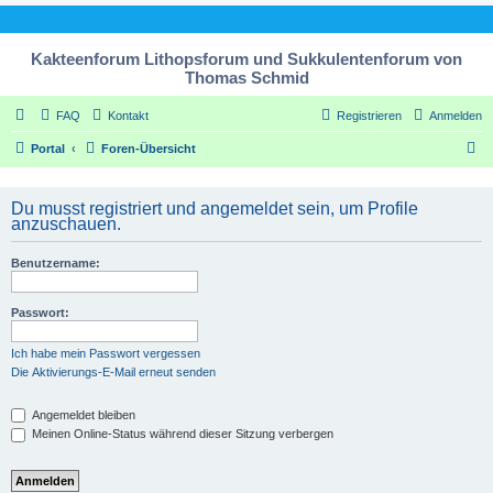
Kakteenforum Lithopsforum und Sukkulentenforum von
Thomas Schmid
FAQ
Kontakt
Registrieren
Anmelden
S
Portal
Foren-Übersicht
u
c
Du musst registriert und angemeldet sein, um Profile
anzuschauen.
h
e
Benutzername:
Passwort:
Ich habe mein Passwort vergessen
Die Aktivierungs-E-Mail erneut senden
Angemeldet bleiben
Meinen Online-Status während dieser Sitzung verbergen