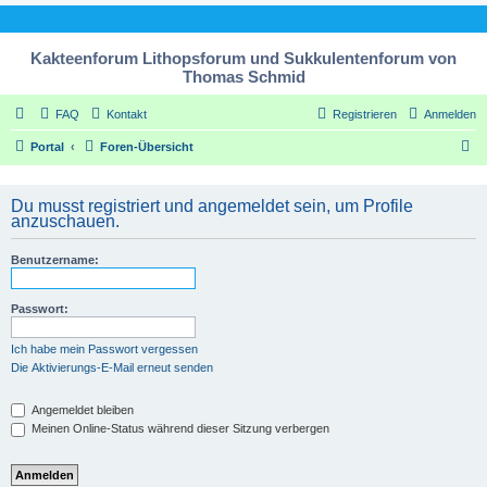
Kakteenforum Lithopsforum und Sukkulentenforum von
Thomas Schmid
FAQ
Kontakt
Registrieren
Anmelden
S
Portal
Foren-Übersicht
u
c
Du musst registriert und angemeldet sein, um Profile
anzuschauen.
h
e
Benutzername:
Passwort:
Ich habe mein Passwort vergessen
Die Aktivierungs-E-Mail erneut senden
Angemeldet bleiben
Meinen Online-Status während dieser Sitzung verbergen