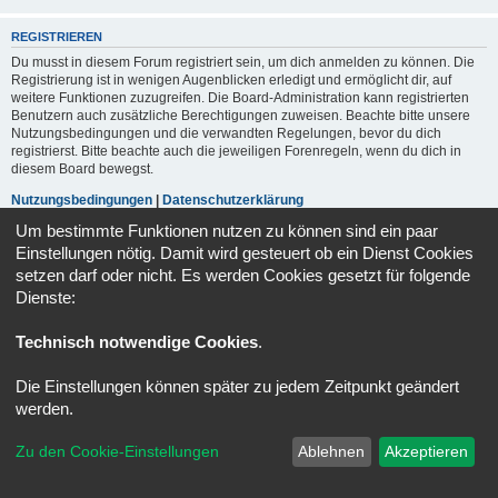
REGISTRIEREN
Du musst in diesem Forum registriert sein, um dich anmelden zu können. Die
Registrierung ist in wenigen Augenblicken erledigt und ermöglicht dir, auf
weitere Funktionen zuzugreifen. Die Board-Administration kann registrierten
Benutzern auch zusätzliche Berechtigungen zuweisen. Beachte bitte unsere
Nutzungsbedingungen und die verwandten Regelungen, bevor du dich
registrierst. Bitte beachte auch die jeweiligen Forenregeln, wenn du dich in
diesem Board bewegst.
Nutzungsbedingungen
|
Datenschutzerklärung
Um bestimmte Funktionen nutzen zu können sind ein paar
Registrieren
Einstellungen nötig. Damit wird gesteuert ob ein Dienst Cookies
setzen darf oder nicht. Es werden Cookies gesetzt für folgende
Dienste:
Portal
Foren-Übersicht
Alle Zeiten sind
UTC+02:00
Technisch notwendige Cookies
.
Powered by
phpBB
® Forum Software © phpBB Limited
Deutsche Übersetzung durch
phpBB.de
Die Einstellungen können später zu jedem Zeitpunkt geändert
Datenschutz
|
Nutzungsbedingungen
werden.
Zu den Cookie-Einstellungen
Ablehnen
Akzeptieren