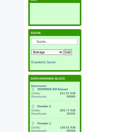
SUCHE
Erweiterte Suche
DATEIANHÄNGE-BLOCK
Dateiname
20250929 GH Kassel
Größe:
221.97 KiB
Downloads:
59980
Fenster 2
Größe:
205.77 KiB
Downloads:
30330
Fenster 1
Größe:
130.51 KiB
Downloads:
30330