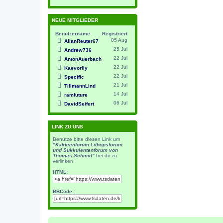
NEUE MITGLIEDER
Benutzername
Registriert
05 Aug
AllanReuter67
25 Jul
Andrew736
22 Jul
AntonAuerbach
22 Jul
Kaevorlly
22 Jul
Specific
21 Jul
TillmannLind
14 Jul
ramfuture
06 Jul
DavidSeifert
LINK ZU UNS
Benutze bitte diesen Link um
"Kakteenforum Lithopsforum
und Sukkulentenforum von
Thomas Schmid"
bei dir zu
verlinken:
HTML:
BBCode: