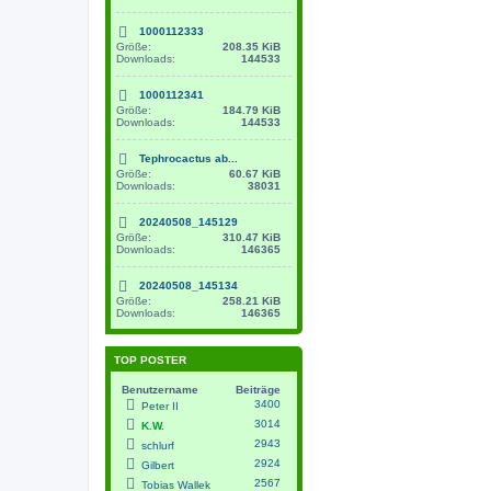
1000112333
Größe:
208.35 KiB
Downloads:
144533
1000112341
Größe:
184.79 KiB
Downloads:
144533
Tephrocactus ab...
Größe:
60.67 KiB
Downloads:
38031
20240508_145129
Größe:
310.47 KiB
Downloads:
146365
20240508_145134
Größe:
258.21 KiB
Downloads:
146365
TOP POSTER
Benutzername
Beiträge
3400
Peter II
3014
K.W.
2943
schlurf
2924
Gilbert
2567
Tobias Wallek