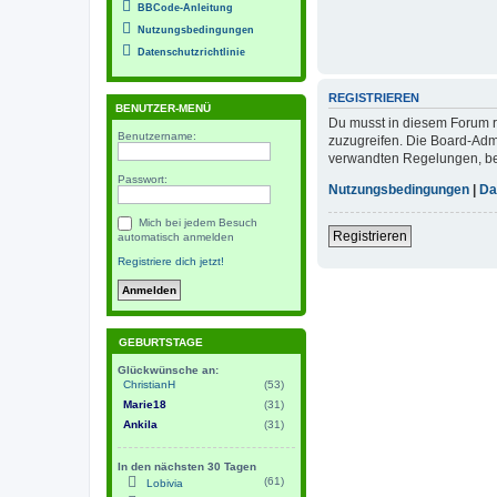
BBCode-Anleitung
Nutzungsbedingungen
Datenschutzrichtlinie
REGISTRIEREN
BENUTZER-MENÜ
Du musst in diesem Forum re
Benutzername:
zuzugreifen. Die Board-Adm
verwandten Regelungen, bevo
Passwort:
Nutzungsbedingungen
|
Da
Mich bei jedem Besuch
Registrieren
automatisch anmelden
Registriere dich jetzt!
GEBURTSTAGE
Glückwünsche an:
ChristianH
(53)
Marie18
(31)
Ankila
(31)
In den nächsten 30 Tagen
(61)
Lobivia