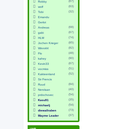
(67)
Robby
(63)
wolf
(32)
Tobi
Emandu
Gerlot
(68)
Andreas
(67)
gabi
(74)
HLM
(85)
Jochen Krieger
(82)
Winni44
(48)
Flo
(90)
kahey
(67)
Kevin33
(51)
vocmiss
(52)
Kakteenland
Sir Frencis
(84)
Ruud
(40)
Nerolaan
(54)
prdochovec
(35)
Kasu91
(54)
michaelj
(73)
diewallraben
(37)
Mayme Leader
UHR