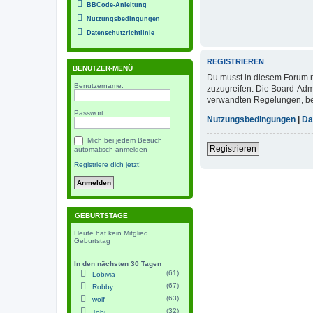
BBCode-Anleitung
Nutzungsbedingungen
Datenschutzrichtlinie
REGISTRIEREN
BENUTZER-MENÜ
Du musst in diesem Forum re
Benutzername:
zuzugreifen. Die Board-Adm
verwandten Regelungen, bevo
Passwort:
Nutzungsbedingungen
|
Da
Mich bei jedem Besuch
Registrieren
automatisch anmelden
Registriere dich jetzt!
GEBURTSTAGE
Heute hat kein Mitglied
Geburtstag
In den nächsten 30 Tagen
(61)
Lobivia
(67)
Robby
(63)
wolf
(32)
Tobi