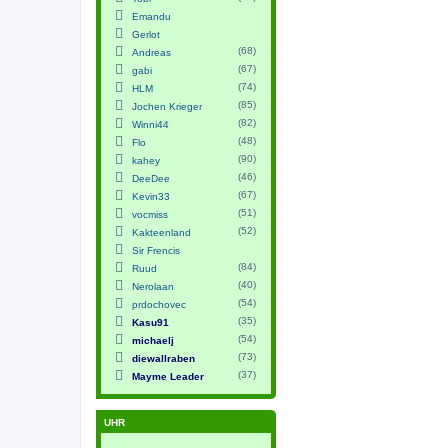
Emandu
Gerlot
(68)
Andreas
(67)
gabi
(74)
HLM
(85)
Jochen Krieger
(82)
Winni44
(48)
Flo
(90)
kahey
(46)
DeeDee
(67)
Kevin33
(51)
vocmiss
(52)
Kakteenland
Sir Frencis
(84)
Ruud
(40)
Nerolaan
(54)
prdochovec
(35)
Kasu91
(54)
michaelj
(73)
diewallraben
(37)
Mayme Leader
UHR