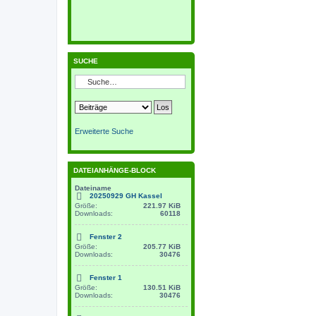
SUCHE
Erweiterte Suche
DATEIANHÄNGE-BLOCK
Dateiname
20250929 GH Kassel
Größe:
221.97 KiB
Downloads:
60118
Fenster 2
Größe:
205.77 KiB
Downloads:
30476
Fenster 1
Größe:
130.51 KiB
Downloads:
30476