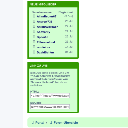
NEUE MITGLIEDER
Benutzername
Registriert
05 Aug
AllanReuter67
25 Jul
Andrew736
22 Jul
AntonAuerbach
22 Jul
Kaevorlly
22 Jul
Specific
21 Jul
TillmannLind
14 Jul
ramfuture
06 Jul
DavidSeifert
LINK ZU UNS
Benutze bitte diesen Link um
"Kakteenforum Lithopsforum
und Sukkulentenforum von
Thomas Schmid"
bei dir zu
verlinken:
HTML:
BBCode:
Portal
Foren-Übersicht