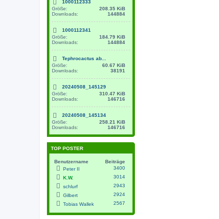
1000112333
Größe:
208.35 KiB
Downloads:
144884
1000112341
Größe:
184.79 KiB
Downloads:
144884
Tephrocactus ab...
Größe:
60.67 KiB
Downloads:
38191
20240508_145129
Größe:
310.47 KiB
Downloads:
146716
20240508_145134
Größe:
258.21 KiB
Downloads:
146716
TOP POSTER
Benutzername
Beiträge
3400
Peter II
3014
K.W.
2943
schlurf
2924
Gilbert
2567
Tobias Wallek