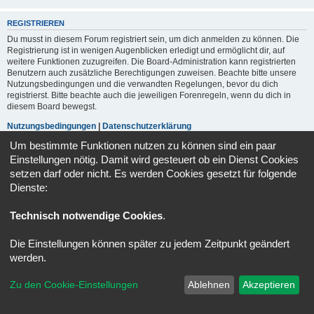
REGISTRIEREN
Du musst in diesem Forum registriert sein, um dich anmelden zu können. Die
Registrierung ist in wenigen Augenblicken erledigt und ermöglicht dir, auf
weitere Funktionen zuzugreifen. Die Board-Administration kann registrierten
Benutzern auch zusätzliche Berechtigungen zuweisen. Beachte bitte unsere
Nutzungsbedingungen und die verwandten Regelungen, bevor du dich
registrierst. Bitte beachte auch die jeweiligen Forenregeln, wenn du dich in
diesem Board bewegst.
Nutzungsbedingungen
|
Datenschutzerklärung
Um bestimmte Funktionen nutzen zu können sind ein paar
Registrieren
Einstellungen nötig. Damit wird gesteuert ob ein Dienst Cookies
setzen darf oder nicht. Es werden Cookies gesetzt für folgende
Dienste:
Portal
Foren-Übersicht
Alle Zeiten sind
UTC+02:00
Technisch notwendige Cookies
.
Powered by
phpBB
® Forum Software © phpBB Limited
Deutsche Übersetzung durch
phpBB.de
Die Einstellungen können später zu jedem Zeitpunkt geändert
Datenschutz
|
Nutzungsbedingungen
werden.
Zu den Cookie-Einstellungen
Ablehnen
Akzeptieren