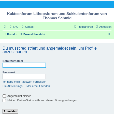
Kakteenforum Lithopsforum und Sukkulentenforum von
Thomas Schmid
FAQ
Kontakt
Registrieren
Anmelden
S
Portal
Foren-Übersicht
u
c
Du musst registriert und angemeldet sein, um Profile
anzuschauen.
h
e
Benutzername:
Passwort:
Ich habe mein Passwort vergessen
Die Aktivierungs-E-Mail erneut senden
Angemeldet bleiben
Meinen Online-Status während dieser Sitzung verbergen