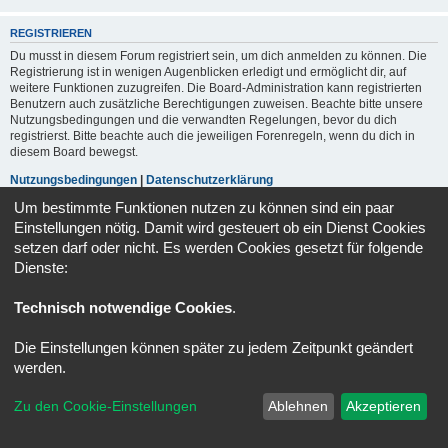
REGISTRIEREN
Du musst in diesem Forum registriert sein, um dich anmelden zu können. Die
Registrierung ist in wenigen Augenblicken erledigt und ermöglicht dir, auf
weitere Funktionen zuzugreifen. Die Board-Administration kann registrierten
Benutzern auch zusätzliche Berechtigungen zuweisen. Beachte bitte unsere
Nutzungsbedingungen und die verwandten Regelungen, bevor du dich
registrierst. Bitte beachte auch die jeweiligen Forenregeln, wenn du dich in
diesem Board bewegst.
Nutzungsbedingungen
|
Datenschutzerklärung
Um bestimmte Funktionen nutzen zu können sind ein paar
Registrieren
Einstellungen nötig. Damit wird gesteuert ob ein Dienst Cookies
setzen darf oder nicht. Es werden Cookies gesetzt für folgende
Dienste:
Portal
Foren-Übersicht
Alle Zeiten sind
UTC+02:00
Technisch notwendige Cookies
.
Powered by
phpBB
® Forum Software © phpBB Limited
Deutsche Übersetzung durch
phpBB.de
Die Einstellungen können später zu jedem Zeitpunkt geändert
Datenschutz
|
Nutzungsbedingungen
werden.
Zu den Cookie-Einstellungen
Ablehnen
Akzeptieren