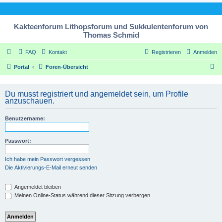
Kakteenforum Lithopsforum und Sukkulentenforum von
Thomas Schmid
FAQ
Kontakt
Registrieren
Anmelden
S
Portal
Foren-Übersicht
u
c
Du musst registriert und angemeldet sein, um Profile
anzuschauen.
h
e
Benutzername:
Passwort:
Ich habe mein Passwort vergessen
Die Aktivierungs-E-Mail erneut senden
Angemeldet bleiben
Meinen Online-Status während dieser Sitzung verbergen