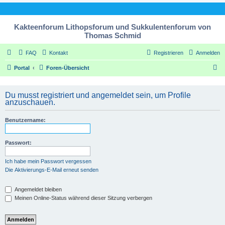
Kakteenforum Lithopsforum und Sukkulentenforum von
Thomas Schmid
FAQ
Kontakt
Registrieren
Anmelden
S
Portal
Foren-Übersicht
u
c
Du musst registriert und angemeldet sein, um Profile
anzuschauen.
h
e
Benutzername:
Passwort:
Ich habe mein Passwort vergessen
Die Aktivierungs-E-Mail erneut senden
Angemeldet bleiben
Meinen Online-Status während dieser Sitzung verbergen