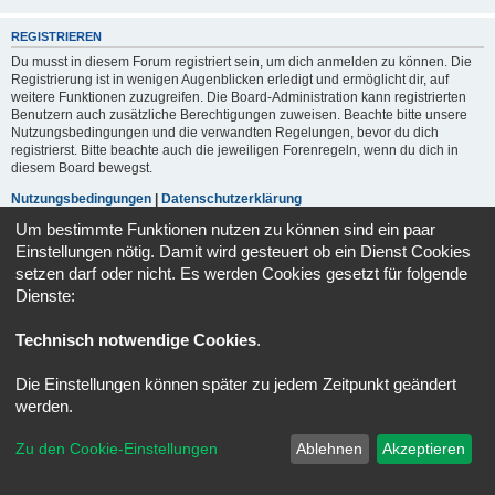
REGISTRIEREN
Du musst in diesem Forum registriert sein, um dich anmelden zu können. Die
Registrierung ist in wenigen Augenblicken erledigt und ermöglicht dir, auf
weitere Funktionen zuzugreifen. Die Board-Administration kann registrierten
Benutzern auch zusätzliche Berechtigungen zuweisen. Beachte bitte unsere
Nutzungsbedingungen und die verwandten Regelungen, bevor du dich
registrierst. Bitte beachte auch die jeweiligen Forenregeln, wenn du dich in
diesem Board bewegst.
Nutzungsbedingungen
|
Datenschutzerklärung
Um bestimmte Funktionen nutzen zu können sind ein paar
Registrieren
Einstellungen nötig. Damit wird gesteuert ob ein Dienst Cookies
setzen darf oder nicht. Es werden Cookies gesetzt für folgende
Dienste:
Portal
Foren-Übersicht
Alle Zeiten sind
UTC+02:00
Technisch notwendige Cookies
.
Powered by
phpBB
® Forum Software © phpBB Limited
Deutsche Übersetzung durch
phpBB.de
Die Einstellungen können später zu jedem Zeitpunkt geändert
Datenschutz
|
Nutzungsbedingungen
werden.
Zu den Cookie-Einstellungen
Ablehnen
Akzeptieren