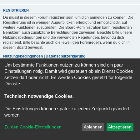
REGISTRIEREN
Du musst in diesem Forum registriert sein, um dich anmelden zu können. Die
Registrierung ist in wenigen Augenblicken erledigt und ermöglicht dir, auf
weitere Funktionen zuzugreifen. Die Board-Administration kann registrierten
Benutzern auch zusätzliche Berechtigungen zuweisen. Beachte bitte unsere
Nutzungsbedingungen und die verwandten Regelungen, bevor du dich
registrierst. Bitte beachte auch die jeweiligen Forenregeln, wenn du dich in
diesem Board bewegst.
Nutzungsbedingungen
|
Datenschutzerklärung
Um bestimmte Funktionen nutzen zu können sind ein paar
Registrieren
Einstellungen nötig. Damit wird gesteuert ob ein Dienst Cookies
setzen darf oder nicht. Es werden Cookies gesetzt für folgende
Dienste:
Portal
Foren-Übersicht
Alle Zeiten sind
UTC+02:00
Technisch notwendige Cookies
.
Powered by
phpBB
® Forum Software © phpBB Limited
Deutsche Übersetzung durch
phpBB.de
Die Einstellungen können später zu jedem Zeitpunkt geändert
Datenschutz
|
Nutzungsbedingungen
werden.
Zu den Cookie-Einstellungen
Ablehnen
Akzeptieren