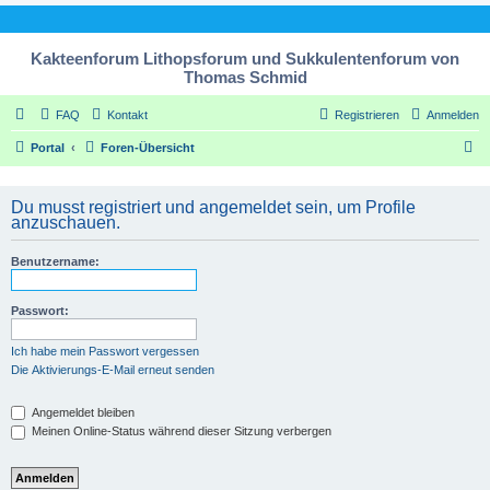
Kakteenforum Lithopsforum und Sukkulentenforum von
Thomas Schmid
FAQ
Kontakt
Registrieren
Anmelden
S
Portal
Foren-Übersicht
u
c
Du musst registriert und angemeldet sein, um Profile
anzuschauen.
h
e
Benutzername:
Passwort:
Ich habe mein Passwort vergessen
Die Aktivierungs-E-Mail erneut senden
Angemeldet bleiben
Meinen Online-Status während dieser Sitzung verbergen