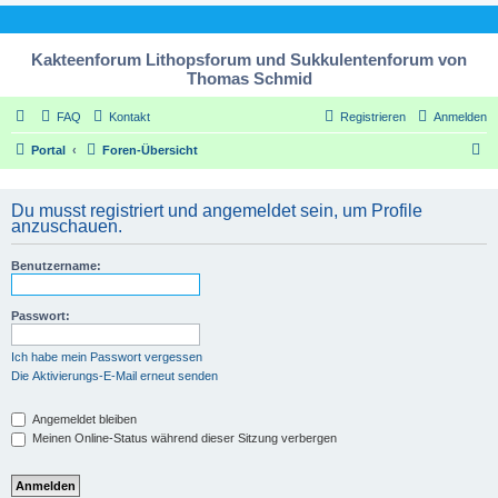
Kakteenforum Lithopsforum und Sukkulentenforum von
Thomas Schmid
FAQ
Kontakt
Registrieren
Anmelden
S
Portal
Foren-Übersicht
u
c
Du musst registriert und angemeldet sein, um Profile
anzuschauen.
h
e
Benutzername:
Passwort:
Ich habe mein Passwort vergessen
Die Aktivierungs-E-Mail erneut senden
Angemeldet bleiben
Meinen Online-Status während dieser Sitzung verbergen