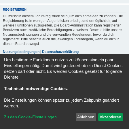
REGISTRIEREN
Du musst in diesem Forum registriert sein, um dich anmelden zu können. Die
Registrierung ist in wenigen Augenblicken erledigt und ermöglicht dir, auf
weitere Funktionen zuzugreifen. Die Board-Administration kann registrierten
Benutzern auch zusätzliche Berechtigungen zuweisen. Beachte bitte unsere
Nutzungsbedingungen und die verwandten Regelungen, bevor du dich
registrierst. Bitte beachte auch die jeweiligen Forenregeln, wenn du dich in
diesem Board bewegst.
Nutzungsbedingungen
|
Datenschutzerklärung
Um bestimmte Funktionen nutzen zu können sind ein paar
Registrieren
Einstellungen nötig. Damit wird gesteuert ob ein Dienst Cookies
setzen darf oder nicht. Es werden Cookies gesetzt für folgende
Dienste:
Portal
Foren-Übersicht
Alle Zeiten sind
UTC+02:00
Technisch notwendige Cookies
.
Powered by
phpBB
® Forum Software © phpBB Limited
Deutsche Übersetzung durch
phpBB.de
Die Einstellungen können später zu jedem Zeitpunkt geändert
Datenschutz
|
Nutzungsbedingungen
werden.
Zu den Cookie-Einstellungen
Ablehnen
Akzeptieren