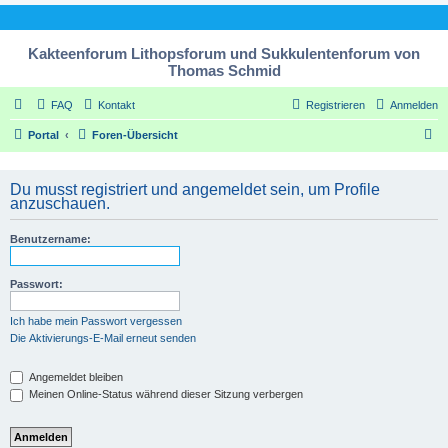
Kakteenforum Lithopsforum und Sukkulentenforum von
Thomas Schmid
FAQ
Kontakt
Registrieren
Anmelden
S
Portal
Foren-Übersicht
u
c
Du musst registriert und angemeldet sein, um Profile
anzuschauen.
h
e
Benutzername:
Passwort:
Ich habe mein Passwort vergessen
Die Aktivierungs-E-Mail erneut senden
Angemeldet bleiben
Meinen Online-Status während dieser Sitzung verbergen