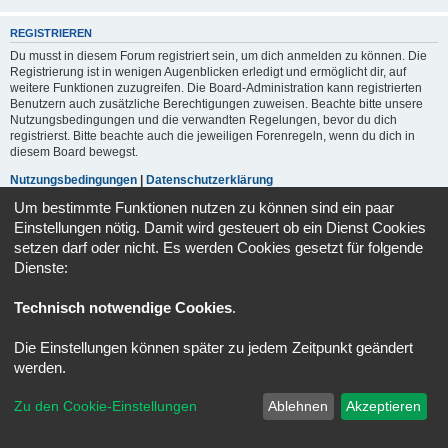
REGISTRIEREN
Du musst in diesem Forum registriert sein, um dich anmelden zu können. Die
Registrierung ist in wenigen Augenblicken erledigt und ermöglicht dir, auf
weitere Funktionen zuzugreifen. Die Board-Administration kann registrierten
Benutzern auch zusätzliche Berechtigungen zuweisen. Beachte bitte unsere
Nutzungsbedingungen und die verwandten Regelungen, bevor du dich
registrierst. Bitte beachte auch die jeweiligen Forenregeln, wenn du dich in
diesem Board bewegst.
Nutzungsbedingungen
|
Datenschutzerklärung
Um bestimmte Funktionen nutzen zu können sind ein paar
Registrieren
Einstellungen nötig. Damit wird gesteuert ob ein Dienst Cookies
setzen darf oder nicht. Es werden Cookies gesetzt für folgende
Dienste:
Portal
Foren-Übersicht
Alle Zeiten sind
UTC+02:00
Technisch notwendige Cookies
.
Powered by
phpBB
® Forum Software © phpBB Limited
Deutsche Übersetzung durch
phpBB.de
Die Einstellungen können später zu jedem Zeitpunkt geändert
Datenschutz
|
Nutzungsbedingungen
werden.
Zu den Cookie-Einstellungen
Ablehnen
Akzeptieren