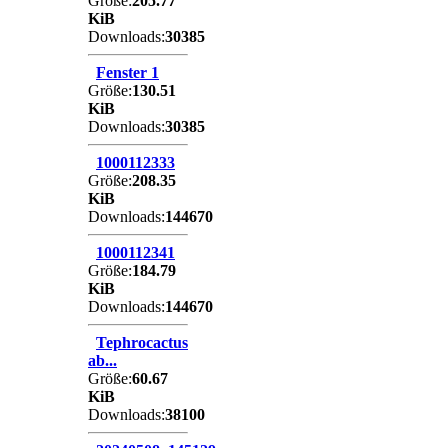
Größe:
205.77
KiB
Downloads:
30385
Fenster 1
Größe:
130.51
KiB
Downloads:
30385
1000112333
Größe:
208.35
KiB
Downloads:
144670
1000112341
Größe:
184.79
KiB
Downloads:
144670
Tephrocactus
ab...
Größe:
60.67
KiB
Downloads:
38100