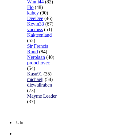
Winni44
(82)
Flo
(48)
kahey
(90)
DeeDee
(46)
Kevin33
(67)
vocmiss
(51)
Kakteenland
(52)
Sir Frencis
Ruud
(84)
Nerolaan
(40)
prdochovec
(54)
Kasu91
(35)
michaelj
(54)
diewallraben
(73)
Mayme Leader
(37)
Uhr