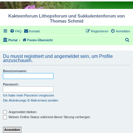
Kakteenforum Lithopsforum und Sukkulentenforum von
Thomas Schmid
FAQ
Kontakt
Registrieren
Anmelden
S
Portal
Foren-Übersicht
u
c
Du musst registriert und angemeldet sein, um Profile
anzuschauen.
h
e
Benutzername:
Passwort:
Ich habe mein Passwort vergessen
Die Aktivierungs-E-Mail erneut senden
Angemeldet bleiben
Meinen Online-Status während dieser Sitzung verbergen