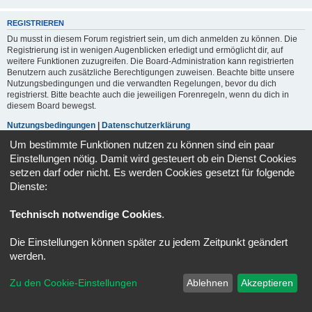
REGISTRIEREN
Du musst in diesem Forum registriert sein, um dich anmelden zu können. Die
Registrierung ist in wenigen Augenblicken erledigt und ermöglicht dir, auf
weitere Funktionen zuzugreifen. Die Board-Administration kann registrierten
Benutzern auch zusätzliche Berechtigungen zuweisen. Beachte bitte unsere
Nutzungsbedingungen und die verwandten Regelungen, bevor du dich
registrierst. Bitte beachte auch die jeweiligen Forenregeln, wenn du dich in
diesem Board bewegst.
Nutzungsbedingungen
|
Datenschutzerklärung
Um bestimmte Funktionen nutzen zu können sind ein paar
Registrieren
Einstellungen nötig. Damit wird gesteuert ob ein Dienst Cookies
setzen darf oder nicht. Es werden Cookies gesetzt für folgende
Dienste:
Portal
Foren-Übersicht
Alle Zeiten sind
UTC+02:00
Technisch notwendige Cookies
.
Powered by
phpBB
® Forum Software © phpBB Limited
Deutsche Übersetzung durch
phpBB.de
Die Einstellungen können später zu jedem Zeitpunkt geändert
Datenschutz
|
Nutzungsbedingungen
werden.
Zu den Cookie-Einstellungen
Ablehnen
Akzeptieren