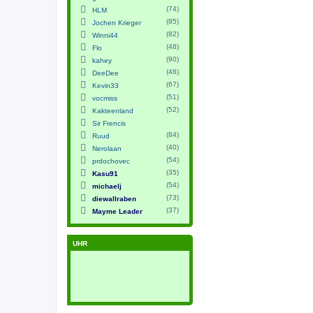
(74)
HLM
(85)
Jochen Krieger
(82)
Winni44
(48)
Flo
(90)
kahey
(46)
DeeDee
(67)
Kevin33
(51)
vocmiss
(52)
Kakteenland
Sir Frencis
(84)
Ruud
(40)
Nerolaan
(54)
prdochovec
(35)
Kasu91
(54)
michaelj
(73)
diewallraben
(37)
Mayme Leader
UHR