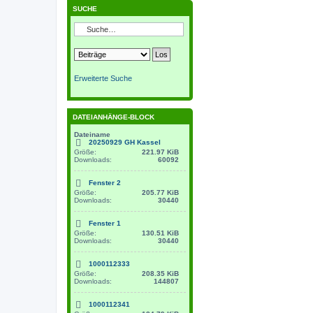
SUCHE
Erweiterte Suche
DATEIANHÄNGE-BLOCK
Dateiname
20250929 GH Kassel
Größe:
221.97 KiB
Downloads:
60092
Fenster 2
Größe:
205.77 KiB
Downloads:
30440
Fenster 1
Größe:
130.51 KiB
Downloads:
30440
1000112333
Größe:
208.35 KiB
Downloads:
144807
1000112341