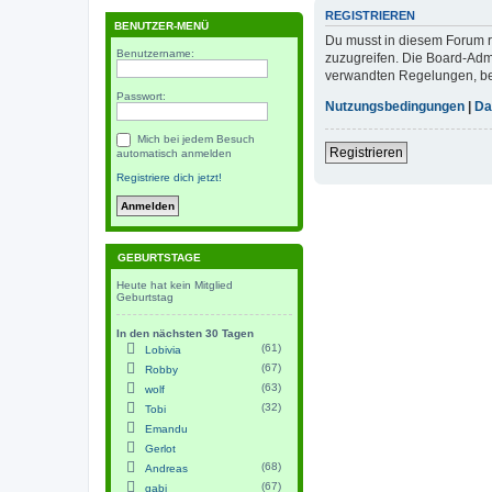
REGISTRIEREN
BENUTZER-MENÜ
Du musst in diesem Forum re
Benutzername:
zuzugreifen. Die Board-Adm
verwandten Regelungen, bevo
Passwort:
Nutzungsbedingungen
|
Da
Mich bei jedem Besuch
Registrieren
automatisch anmelden
Registriere dich jetzt!
GEBURTSTAGE
Heute hat kein Mitglied
Geburtstag
In den nächsten 30 Tagen
(61)
Lobivia
(67)
Robby
(63)
wolf
(32)
Tobi
Emandu
Gerlot
(68)
Andreas
(67)
gabi