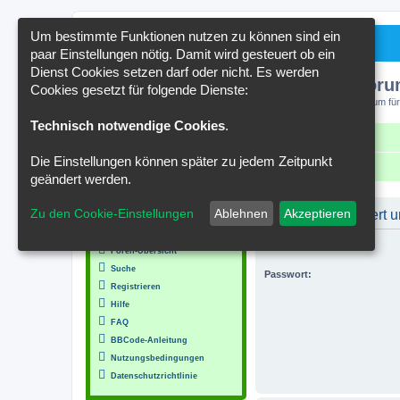
Um bestimmte Funktionen nutzen zu können sind ein
paar Einstellungen nötig. Damit wird gesteuert ob ein
Dienst Cookies setzen darf oder nicht. Es werden
Kakteenforu
Cookies gesetzt für folgende Dienste:
Forum für
Technisch notwendige Cookies
.
Schnellzugriff
FAQ
Kontakt
Die Einstellungen können später zu jedem Zeitpunkt
Portal
Foren-Übersicht
geändert werden.
MENÜ
Zu den Cookie-Einstellungen
Ablehnen
Akzeptieren
Du musst registriert
Inhalt
Benutzername:
Foren-Übersicht
Suche
Passwort:
Registrieren
Hilfe
FAQ
BBCode-Anleitung
Nutzungsbedingungen
Datenschutzrichtlinie