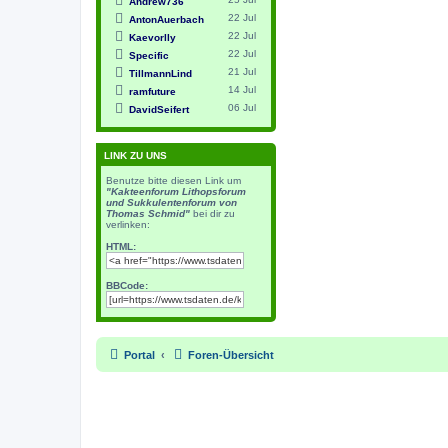
Andrew736
22 Jul
AntonAuerbach
22 Jul
Kaevorlly
22 Jul
Specific
21 Jul
TillmannLind
14 Jul
ramfuture
06 Jul
DavidSeifert
LINK ZU UNS
Benutze bitte diesen Link um
"Kakteenforum Lithopsforum
und Sukkulentenforum von
Thomas Schmid"
bei dir zu
verlinken:
HTML:
BBCode:
Portal
Foren-Übersicht