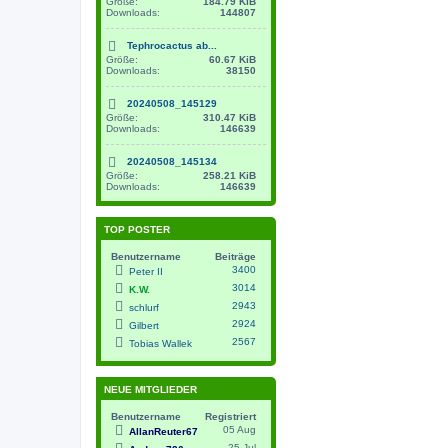
Größe:
184.79 KiB
Downloads:
144807
Tephrocactus ab...
Größe:
60.67 KiB
Downloads:
38150
20240508_145129
Größe:
310.47 KiB
Downloads:
146639
20240508_145134
Größe:
258.21 KiB
Downloads:
146639
TOP POSTER
Benutzername
Beiträge
3400
Peter II
3014
K.W.
2943
schlurf
2924
Gilbert
2567
Tobias Wallek
NEUE MITGLIEDER
Benutzername
Registriert
05 Aug
AllanReuter67
25 Jul