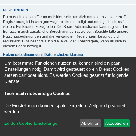
REGISTRIEREN
Du musst in diesem Forum registriert sein, um dich anmelden zu können. Die
Registrierung ist in wenigen Augenblicken erledigt und ermöglicht dir, auf
weitere Funktionen zuzugreifen. Die Board-Administration kann registrierten
Benutzern auch zusätzliche Berechtigungen zuweisen. Beachte bitte unsere
Nutzungsbedingungen und die verwandten Regelungen, bevor du dich
registrierst. Bitte beachte auch die jeweiligen Forenregeln, wenn du dich in
diesem Board bewegst.
Nutzungsbedingungen
|
Datenschutzerklärung
Um bestimmte Funktionen nutzen zu können sind ein paar
Registrieren
Einstellungen nötig. Damit wird gesteuert ob ein Dienst Cookies
setzen darf oder nicht. Es werden Cookies gesetzt für folgende
Dienste:
Portal
Foren-Übersicht
Alle Zeiten sind
UTC+02:00
Technisch notwendige Cookies
.
Powered by
phpBB
® Forum Software © phpBB Limited
Deutsche Übersetzung durch
phpBB.de
Die Einstellungen können später zu jedem Zeitpunkt geändert
Datenschutz
|
Nutzungsbedingungen
werden.
Zu den Cookie-Einstellungen
Ablehnen
Akzeptieren