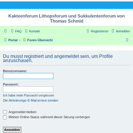
Kakteenforum Lithopsforum und Sukkulentenforum von
Thomas Schmid
FAQ
Kontakt
Registrieren
Anmelden
S
Portal
Foren-Übersicht
u
c
Du musst registriert und angemeldet sein, um Profile
anzuschauen.
h
e
Benutzername:
Passwort:
Ich habe mein Passwort vergessen
Die Aktivierungs-E-Mail erneut senden
Angemeldet bleiben
Meinen Online-Status während dieser Sitzung verbergen