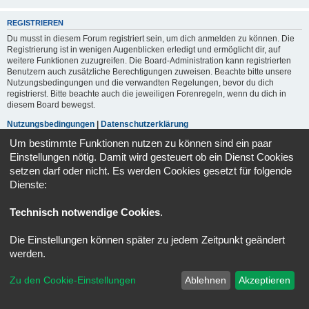
REGISTRIEREN
Du musst in diesem Forum registriert sein, um dich anmelden zu können. Die
Registrierung ist in wenigen Augenblicken erledigt und ermöglicht dir, auf
weitere Funktionen zuzugreifen. Die Board-Administration kann registrierten
Benutzern auch zusätzliche Berechtigungen zuweisen. Beachte bitte unsere
Nutzungsbedingungen und die verwandten Regelungen, bevor du dich
registrierst. Bitte beachte auch die jeweiligen Forenregeln, wenn du dich in
diesem Board bewegst.
Nutzungsbedingungen
|
Datenschutzerklärung
Um bestimmte Funktionen nutzen zu können sind ein paar
Registrieren
Einstellungen nötig. Damit wird gesteuert ob ein Dienst Cookies
setzen darf oder nicht. Es werden Cookies gesetzt für folgende
Dienste:
Portal
Foren-Übersicht
Alle Zeiten sind
UTC+02:00
Technisch notwendige Cookies
.
Powered by
phpBB
® Forum Software © phpBB Limited
Deutsche Übersetzung durch
phpBB.de
Die Einstellungen können später zu jedem Zeitpunkt geändert
Datenschutz
|
Nutzungsbedingungen
werden.
Zu den Cookie-Einstellungen
Ablehnen
Akzeptieren