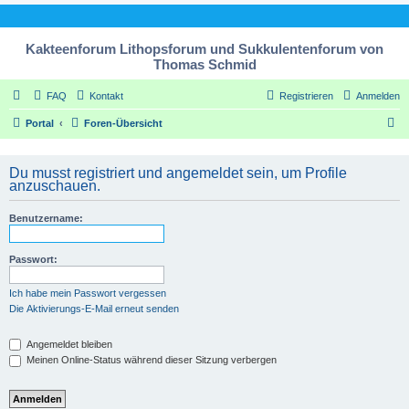
Kakteenforum Lithopsforum und Sukkulentenforum von
Thomas Schmid
FAQ
Kontakt
Registrieren
Anmelden
S
Portal
Foren-Übersicht
u
c
Du musst registriert und angemeldet sein, um Profile
anzuschauen.
h
e
Benutzername:
Passwort:
Ich habe mein Passwort vergessen
Die Aktivierungs-E-Mail erneut senden
Angemeldet bleiben
Meinen Online-Status während dieser Sitzung verbergen