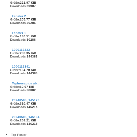
Größe:
221.97 KiB
Downloads:
59907
Fenster 2
Größe:
205.77 KiB
Downloads:
30286
Fenster 1
Größe:
130.51 KiB
Downloads:
30286
1000112333
Größe:
208.35 KiB
Downloads:
144383
1000112341
Größe:
184.79 KiB
Downloads:
144383
Tephrocactus ab...
Größe:
60.67 KiB
Downloads:
38002
20240508_145129
Größe:
310.47 KiB
Downloads:
146215
20240508_145134
Größe:
258.21 KiB
Downloads:
146215
Top Poster