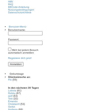
Hilfe
FAQ
BBCode-Anleitung
Nutzungsbedingungen
Datenschutzrichtlinie
Benutzer-Menü
Benutzername:
Passwort:
Mich bei jedem Besuch
automatisch anmelden
Registriere dich jetzt!
Geburtstage
Glückwünsche an:
Flix
(55)
In den nächsten 30 Tagen
Lobivia
(61)
Robby
(67)
wolf
(63)
Tobi
(32)
Emandu
ChristianH
(53)
Gerlot
Andreas
(68)