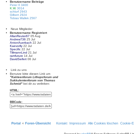
Benutzername
Beiträge
Peter II
3400
K.W.
3014
schlurf
2943
Gilbert
2924
Tobias Wallek
2567
Neue Mitglieder
Benutzername
Registriert
AllanReuter67
05 Aug
Andrew736
25 Jul
AntonAuerbach
22 Jul
Kaevorlly
22 Jul
Specific
22 Jul
TillmannLind
21 Jul
ramfuture
14 Jul
DavidSeifert
06 Jul
Link zu uns
Benutze bitte diesen Link um
"Kakteenforum Lithopsforum und
Sukkulentenforum von Thomas
Schmid"
bei dir zu verlinken:
HTML:
BBCode:
Portal
Foren-Übersicht
Kontakt
Impressum
Alle Cookies löschen
Cookie-Ei
Powered by
phpBB
® Forum Software © phpBB Lim