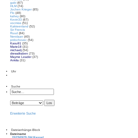
gabi
(67)
HLM
(74)
Jochen Krieger
(85)
Flo
(48)
kahey
(90)
Kevin33
(67)
vocmiss
(51)
Kakteenland
(52)
Sir Frencis
Ruud
(84)
Nerolaan
(40)
prdochovec
(54)
Kasu91
(35)
Marie18
(31)
michaelj
(54)
diewallraben
(73)
Mayme Leader
(37)
Ankila
(31)
Uhr
Suche
Erweiterte Suche
Dateianhänge-Block
Dateiname
20250929 GH Kassel