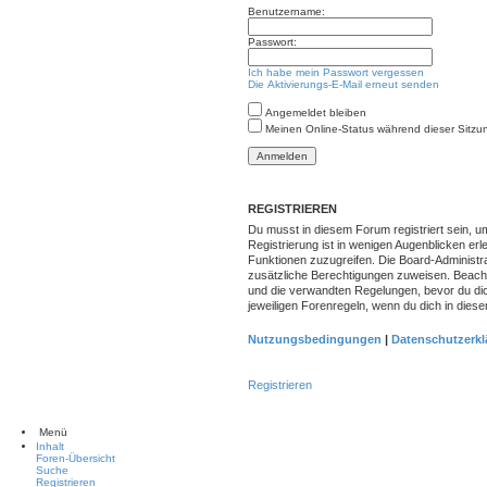
Benutzername:
Passwort:
Ich habe mein Passwort vergessen
Die Aktivierungs-E-Mail erneut senden
Angemeldet bleiben
Meinen Online-Status während dieser Sitzu
REGISTRIEREN
Du musst in diesem Forum registriert sein, 
Registrierung ist in wenigen Augenblicken erle
Funktionen zuzugreifen. Die Board-Administra
zusätzliche Berechtigungen zuweisen. Beach
und die verwandten Regelungen, bevor du dich 
jeweiligen Forenregeln, wenn du dich in die
Nutzungsbedingungen
|
Datenschutzerkl
Registrieren
Menü
Inhalt
Foren-Übersicht
Suche
Registrieren