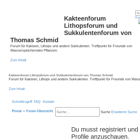
Kakteenforum
Erw
Lithopsforum und
Sukkulentenforum von
Thomas Schmid
Forum für Kakteen, Lithops und andere Sukkulenten. Treffpunkt für Freunde von
Wasserspeichernden Pflanzen.
Zum Inhalt
Kakteenforum Lithopsforum und Sukkulentenforum von Thomas Schmid
Forum für Kakteen, Lithops und andere Sukkulenten. Treffpunkt für Freunde von Was
Zum Inhalt
Schnellzugriff
FAQ
Kontakt
Portal
Foren-Übersicht
Suche
Erweiterte Suche
Du musst registriert un
Profile anzuschauen.