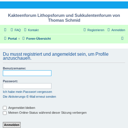
Kakteenforum Lithopsforum und Sukkulentenforum von
Thomas Schmid
FAQ
Kontakt
Registrieren
Anmelden
S
Portal
Foren-Übersicht
u
c
Du musst registriert und angemeldet sein, um Profile
anzuschauen.
h
e
Benutzername:
Passwort:
Ich habe mein Passwort vergessen
Die Aktivierungs-E-Mail erneut senden
Angemeldet bleiben
Meinen Online-Status während dieser Sitzung verbergen