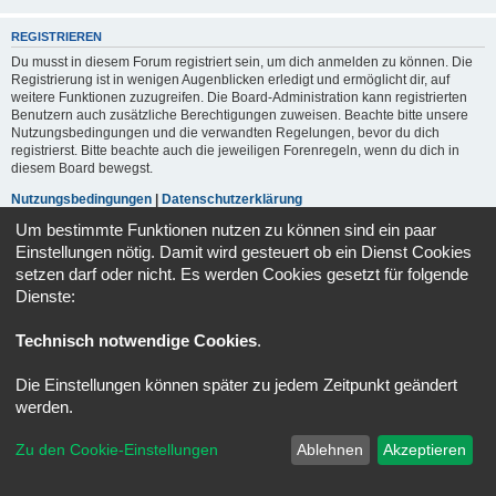
REGISTRIEREN
Du musst in diesem Forum registriert sein, um dich anmelden zu können. Die
Registrierung ist in wenigen Augenblicken erledigt und ermöglicht dir, auf
weitere Funktionen zuzugreifen. Die Board-Administration kann registrierten
Benutzern auch zusätzliche Berechtigungen zuweisen. Beachte bitte unsere
Nutzungsbedingungen und die verwandten Regelungen, bevor du dich
registrierst. Bitte beachte auch die jeweiligen Forenregeln, wenn du dich in
diesem Board bewegst.
Nutzungsbedingungen
|
Datenschutzerklärung
Um bestimmte Funktionen nutzen zu können sind ein paar
Registrieren
Einstellungen nötig. Damit wird gesteuert ob ein Dienst Cookies
setzen darf oder nicht. Es werden Cookies gesetzt für folgende
Dienste:
Portal
Foren-Übersicht
Alle Zeiten sind
UTC+02:00
Technisch notwendige Cookies
.
Powered by
phpBB
® Forum Software © phpBB Limited
Deutsche Übersetzung durch
phpBB.de
Die Einstellungen können später zu jedem Zeitpunkt geändert
Datenschutz
|
Nutzungsbedingungen
werden.
Zu den Cookie-Einstellungen
Ablehnen
Akzeptieren