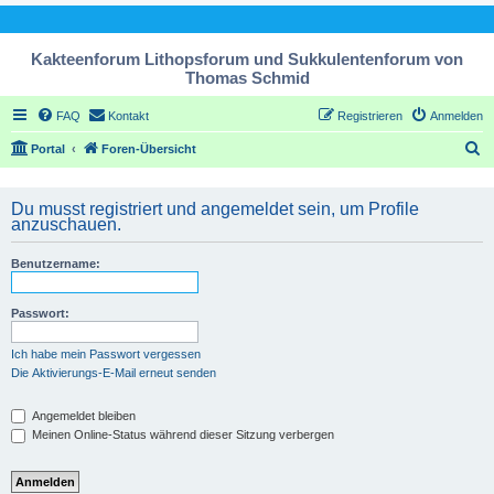
Kakteenforum Lithopsforum und Sukkulentenforum von
Thomas Schmid
FAQ
Kontakt
Registrieren
Anmelden
S
Portal
Foren-Übersicht
u
c
Du musst registriert und angemeldet sein, um Profile
anzuschauen.
h
e
Benutzername:
Passwort:
Ich habe mein Passwort vergessen
Die Aktivierungs-E-Mail erneut senden
Angemeldet bleiben
Meinen Online-Status während dieser Sitzung verbergen