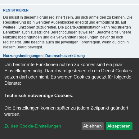
REGISTRIEREN
Du musst in diesem Forum registriert sein, um dich anmelden zu können. Die
Registrierung ist in wenigen Augenblicken erledigt und ermöglicht dir, auf
weitere Funktionen zuzugreifen. Die Board-Administration kann registrierten
Benutzern auch zusätzliche Berechtigungen zuweisen. Beachte bitte unsere
Nutzungsbedingungen und die verwandten Regelungen, bevor du dich
registrierst. Bitte beachte auch die jeweiligen Forenregeln, wenn du dich in
diesem Board bewegst.
Nutzungsbedingungen
|
Datenschutzerklärung
Um bestimmte Funktionen nutzen zu können sind ein paar
Registrieren
Einstellungen nötig. Damit wird gesteuert ob ein Dienst Cookies
setzen darf oder nicht. Es werden Cookies gesetzt für folgende
Dienste:
Portal
Foren-Übersicht
Alle Zeiten sind
UTC+02:00
Technisch notwendige Cookies
.
Powered by
phpBB
® Forum Software © phpBB Limited
Deutsche Übersetzung durch
phpBB.de
Die Einstellungen können später zu jedem Zeitpunkt geändert
Datenschutz
|
Nutzungsbedingungen
werden.
Zu den Cookie-Einstellungen
Ablehnen
Akzeptieren