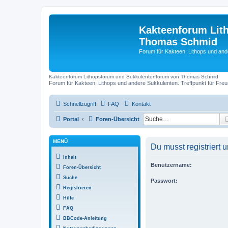
Kakteenforum Lit
Thomas Schmid
Forum für Kakteen, Lithops und and
Kakteenforum Lithopsforum und Sukkulentenforum von Thomas Schmid
Forum für Kakteen, Lithops und andere Sukkulenten. Treffpunkt für Fr
Schnellzugriff
FAQ
Kontakt
Portal
Foren-Übersicht
MENÜ
Du musst registriert
Inhalt
Benutzername:
Foren-Übersicht
Suche
Passwort:
Registrieren
Hilfe
FAQ
BBCode-Anleitung