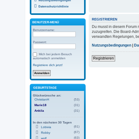
Nutzungsbedingungen
Datenschutzrichtlinie
REGISTRIEREN
BENUTZER-MENÜ
Du musst in diesem Forum re
Benutzername:
zuzugreifen. Die Board-Adm
verwandten Regelungen, bevo
Passwort:
Nutzungsbedingungen
|
Da
Mich bei jedem Besuch
Registrieren
automatisch anmelden
Registriere dich jetzt!
GEBURTSTAGE
Glückwünsche an:
ChristianH
(53)
Marie18
(31)
Ankila
(31)
In den nächsten 30 Tagen
(61)
Lobivia
(67)
Robby
(63)
wolf