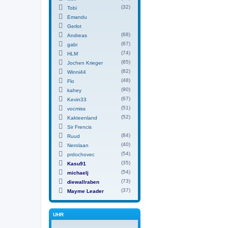
(32)
Tobi
Emandu
Gerlot
(68)
Andreas
(67)
gabi
(74)
HLM
(85)
Jochen Krieger
(82)
Winni44
(48)
Flo
(90)
kahey
(67)
Kevin33
(51)
vocmiss
(52)
Kakteenland
Sir Frencis
(84)
Ruud
(40)
Nerolaan
(54)
prdochovec
(35)
Kasu91
(54)
michaelj
(73)
diewallraben
(37)
Mayme Leader
UHR