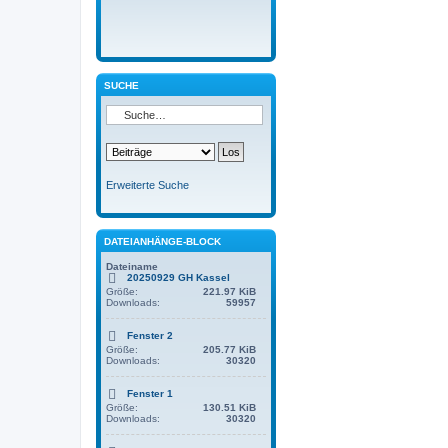
SUCHE
Erweiterte Suche
DATEIANHÄNGE-BLOCK
Dateiname
20250929 GH Kassel
Größe:
221.97 KiB
Downloads:
59957
Fenster 2
Größe:
205.77 KiB
Downloads:
30320
Fenster 1
Größe:
130.51 KiB
Downloads:
30320