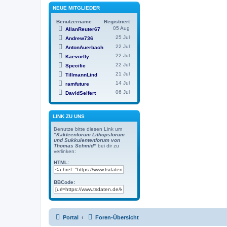
NEUE MITGLIEDER
Benutzername
Registriert
05 Aug
AllanReuter67
25 Jul
Andrew736
22 Jul
AntonAuerbach
22 Jul
Kaevorlly
22 Jul
Specific
21 Jul
TillmannLind
14 Jul
ramfuture
06 Jul
DavidSeifert
LINK ZU UNS
Benutze bitte diesen Link um
"Kakteenforum Lithopsforum
und Sukkulentenforum von
Thomas Schmid"
bei dir zu
verlinken:
HTML:
BBCode:
Portal
Foren-Übersicht