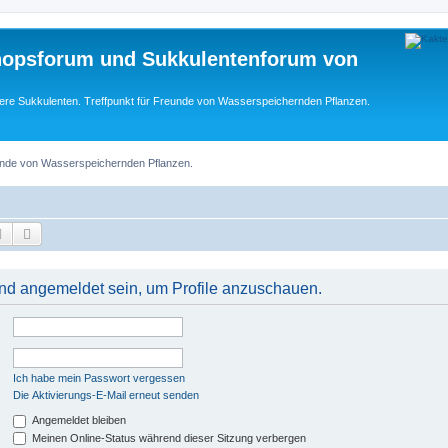
hopsforum und Sukkulentenforum von
ere Sukkulenten. Treffpunkt für Freunde von Wasserspeichernden Pflanzen.
eunde von Wasserspeichernden Pflanzen.
Suche
Erweiterte Suche
 und angemeldet sein, um Profile anzuschauen.
Ich habe mein Passwort vergessen
Die Aktivierungs-E-Mail erneut senden
Angemeldet bleiben
Meinen Online-Status während dieser Sitzung verbergen