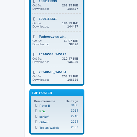
1000112333
Größe:
208.35 KiB
Downloads:
144497
1000112341
Größe:
184.79 KiB
Downloads:
144497
Tephrocactus ab...
Größe:
60.67 KiB
Downloads:
38026
20240508_145129
Größe:
310.47 KiB
Downloads:
146329
20240508_145134
Größe:
258.21 KiB
Downloads:
146329
TOP POSTER
Benutzername
Beiträge
3400
Peter II
3014
K.W.
2943
schlurf
2924
Gilbert
2567
Tobias Wallek