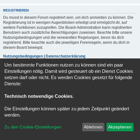
REGISTRIEREN
Du musst in diesem Forum registriert sein, um dich anmelden zu können. Die
Registrierung ist in wenigen Augenblicken erledigt und ermöglicht dir, auf
weitere Funktionen zuzugreifen. Die Board-Administration kann registrierten
Benutzern auch zusätzliche Berechtigungen zuweisen. Beachte bitte unsere
Nutzungsbedingungen und die verwandten Regelungen, bevor du dich
registrierst. Bitte beachte auch die jeweiligen Forenregeln, wenn du dich in
diesem Board bewegst.
Nutzungsbedingungen
|
Datenschutzerklärung
Um bestimmte Funktionen nutzen zu können sind ein paar
Registrieren
Einstellungen nötig. Damit wird gesteuert ob ein Dienst Cookies
setzen darf oder nicht. Es werden Cookies gesetzt für folgende
Dienste:
Portal
Foren-Übersicht
Alle Zeiten sind
UTC+02:00
Technisch notwendige Cookies
.
Powered by
phpBB
® Forum Software © phpBB Limited
Deutsche Übersetzung durch
phpBB.de
Die Einstellungen können später zu jedem Zeitpunkt geändert
Datenschutz
|
Nutzungsbedingungen
werden.
Zu den Cookie-Einstellungen
Ablehnen
Akzeptieren