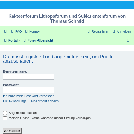
Kakteenforum Lithopsforum und Sukkulentenforum von
Thomas Schmid
FAQ
Kontakt
Registrieren
Anmelden
S
Portal
Foren-Übersicht
u
c
Du musst registriert und angemeldet sein, um Profile
anzuschauen.
h
e
Benutzername:
Passwort:
Ich habe mein Passwort vergessen
Die Aktivierungs-E-Mail erneut senden
Angemeldet bleiben
Meinen Online-Status während dieser Sitzung verbergen