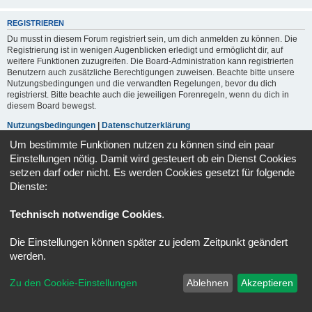
REGISTRIEREN
Du musst in diesem Forum registriert sein, um dich anmelden zu können. Die
Registrierung ist in wenigen Augenblicken erledigt und ermöglicht dir, auf
weitere Funktionen zuzugreifen. Die Board-Administration kann registrierten
Benutzern auch zusätzliche Berechtigungen zuweisen. Beachte bitte unsere
Nutzungsbedingungen und die verwandten Regelungen, bevor du dich
registrierst. Bitte beachte auch die jeweiligen Forenregeln, wenn du dich in
diesem Board bewegst.
Nutzungsbedingungen
|
Datenschutzerklärung
Um bestimmte Funktionen nutzen zu können sind ein paar
Registrieren
Einstellungen nötig. Damit wird gesteuert ob ein Dienst Cookies
setzen darf oder nicht. Es werden Cookies gesetzt für folgende
Dienste:
Portal
Foren-Übersicht
Alle Zeiten sind
UTC+02:00
Technisch notwendige Cookies
.
Kontakt
Impressum
Alle Cookies löschen
Cookie-Einstellungen
Powered by
phpBB
® Forum Software © phpBB Limited
Die Einstellungen können später zu jedem Zeitpunkt geändert
Deutsche Übersetzung durch
phpBB.de
werden.
Datenschutz
|
Nutzungsbedingungen
Zu den Cookie-Einstellungen
Ablehnen
Akzeptieren