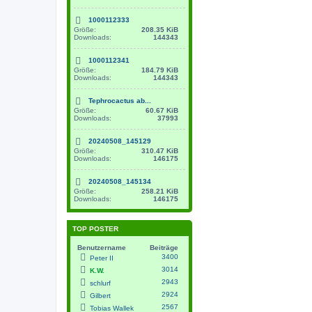
1000112333
Größe:
208.35 KiB
Downloads:
144343
1000112341
Größe:
184.79 KiB
Downloads:
144343
Tephrocactus ab...
Größe:
60.67 KiB
Downloads:
37993
20240508_145129
Größe:
310.47 KiB
Downloads:
146175
20240508_145134
Größe:
258.21 KiB
Downloads:
146175
TOP POSTER
Benutzername
Beiträge
3400
Peter II
3014
K.W.
2943
schlurf
2924
Gilbert
2567
Tobias Wallek