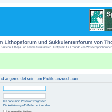
m Lithopsforum und Sukkulentenforum von T
 Kakteen, Lithops und andere Sukkulenten. Treffpunkt für Freunde von Wasserspeichernden
 und angemeldet sein, um Profile anzuschauen.
Ich habe mein Passwort vergessen
Die Aktivierungs-E-Mail erneut senden
Angemeldet bleiben