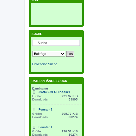
SUCHE
Erweiterte Suche
DATEIANHÄNGE-BLOCK
Dateiname
20250929 GH Kassel
Größe:
221.97 KiB
Downloads:
59895
Fenster 2
Größe:
205.77 KiB
Downloads:
30274
Fenster 1
Größe:
130.51 KiB
Downloads:
30274