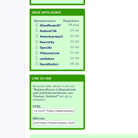
NEUE MITGLIEDER
Benutzername
Registriert
05 Aug
AllanReuter67
25 Jul
Andrew736
22 Jul
AntonAuerbach
22 Jul
Kaevorlly
22 Jul
Specific
21 Jul
TillmannLind
14 Jul
ramfuture
06 Jul
DavidSeifert
LINK ZU UNS
Benutze bitte diesen Link um
"Kakteenforum Lithopsforum
und Sukkulentenforum von
Thomas Schmid"
bei dir zu
verlinken:
HTML:
BBCode: