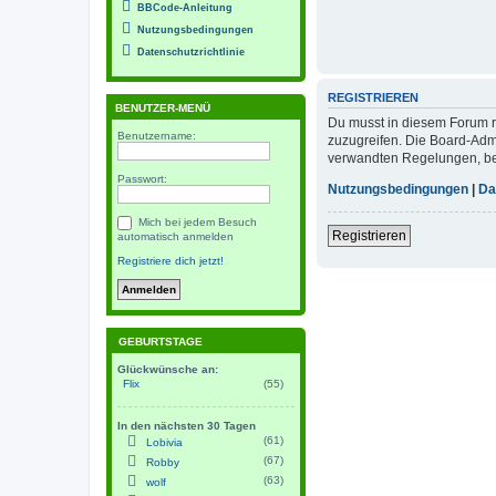
BBCode-Anleitung
Nutzungsbedingungen
Datenschutzrichtlinie
REGISTRIEREN
BENUTZER-MENÜ
Du musst in diesem Forum re
Benutzername:
zuzugreifen. Die Board-Adm
verwandten Regelungen, bevo
Passwort:
Nutzungsbedingungen
|
Da
Mich bei jedem Besuch
Registrieren
automatisch anmelden
Registriere dich jetzt!
GEBURTSTAGE
Glückwünsche an:
Flix
(55)
In den nächsten 30 Tagen
(61)
Lobivia
(67)
Robby
(63)
wolf