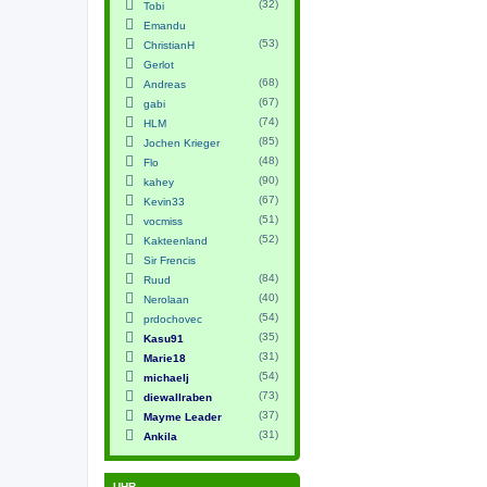
(32)
Tobi
Emandu
(53)
ChristianH
Gerlot
(68)
Andreas
(67)
gabi
(74)
HLM
(85)
Jochen Krieger
(48)
Flo
(90)
kahey
(67)
Kevin33
(51)
vocmiss
(52)
Kakteenland
Sir Frencis
(84)
Ruud
(40)
Nerolaan
(54)
prdochovec
(35)
Kasu91
(31)
Marie18
(54)
michaelj
(73)
diewallraben
(37)
Mayme Leader
(31)
Ankila
UHR