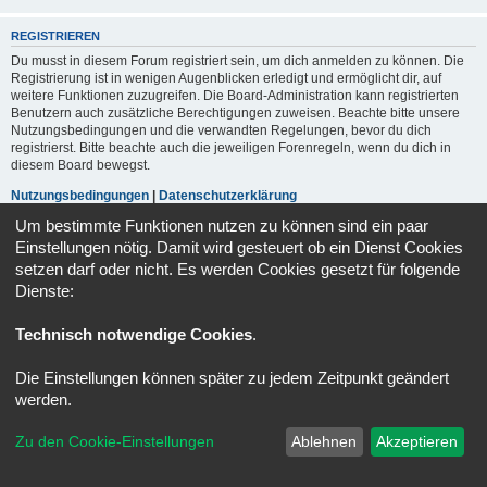
REGISTRIEREN
Du musst in diesem Forum registriert sein, um dich anmelden zu können. Die
Registrierung ist in wenigen Augenblicken erledigt und ermöglicht dir, auf
weitere Funktionen zuzugreifen. Die Board-Administration kann registrierten
Benutzern auch zusätzliche Berechtigungen zuweisen. Beachte bitte unsere
Nutzungsbedingungen und die verwandten Regelungen, bevor du dich
registrierst. Bitte beachte auch die jeweiligen Forenregeln, wenn du dich in
diesem Board bewegst.
Nutzungsbedingungen
|
Datenschutzerklärung
Um bestimmte Funktionen nutzen zu können sind ein paar
Registrieren
Einstellungen nötig. Damit wird gesteuert ob ein Dienst Cookies
setzen darf oder nicht. Es werden Cookies gesetzt für folgende
Dienste:
Portal
Foren-Übersicht
Alle Zeiten sind
UTC+02:00
Technisch notwendige Cookies
.
Kontakt
Impressum
Alle Cookies löschen
Cookie-Einstellungen
Powered by
phpBB
® Forum Software © phpBB Limited
Die Einstellungen können später zu jedem Zeitpunkt geändert
Deutsche Übersetzung durch
phpBB.de
werden.
Datenschutz
|
Nutzungsbedingungen
Zu den Cookie-Einstellungen
Ablehnen
Akzeptieren