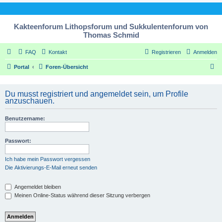
Kakteenforum Lithopsforum und Sukkulentenforum von
Thomas Schmid
FAQ
Kontakt
Registrieren
Anmelden
S
Portal
Foren-Übersicht
u
c
Du musst registriert und angemeldet sein, um Profile
anzuschauen.
h
e
Benutzername:
Passwort:
Ich habe mein Passwort vergessen
Die Aktivierungs-E-Mail erneut senden
Angemeldet bleiben
Meinen Online-Status während dieser Sitzung verbergen