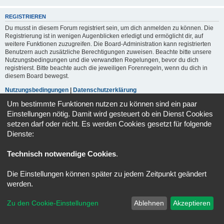
REGISTRIEREN
Du musst in diesem Forum registriert sein, um dich anmelden zu können. Die
Registrierung ist in wenigen Augenblicken erledigt und ermöglicht dir, auf
weitere Funktionen zuzugreifen. Die Board-Administration kann registrierten
Benutzern auch zusätzliche Berechtigungen zuweisen. Beachte bitte unsere
Nutzungsbedingungen und die verwandten Regelungen, bevor du dich
registrierst. Bitte beachte auch die jeweiligen Forenregeln, wenn du dich in
diesem Board bewegst.
Nutzungsbedingungen
|
Datenschutzerklärung
Um bestimmte Funktionen nutzen zu können sind ein paar
Registrieren
Einstellungen nötig. Damit wird gesteuert ob ein Dienst Cookies
setzen darf oder nicht. Es werden Cookies gesetzt für folgende
Dienste:
Portal
Foren-Übersicht
Alle Zeiten sind
UTC+02:00
Technisch notwendige Cookies
.
Powered by
phpBB
® Forum Software © phpBB Limited
Deutsche Übersetzung durch
phpBB.de
Die Einstellungen können später zu jedem Zeitpunkt geändert
Datenschutz
|
Nutzungsbedingungen
werden.
Zu den Cookie-Einstellungen
Ablehnen
Akzeptieren