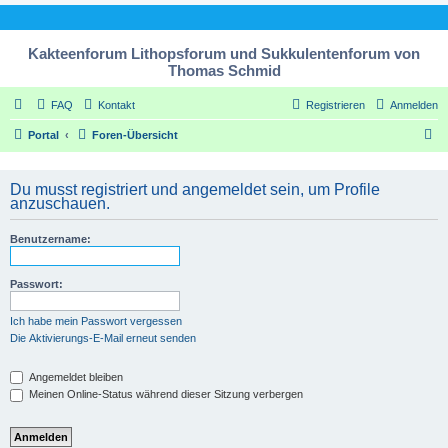
Kakteenforum Lithopsforum und Sukkulentenforum von
Thomas Schmid
FAQ
Kontakt
Registrieren
Anmelden
S
Portal
Foren-Übersicht
u
c
Du musst registriert und angemeldet sein, um Profile
anzuschauen.
h
e
Benutzername:
Passwort:
Ich habe mein Passwort vergessen
Die Aktivierungs-E-Mail erneut senden
Angemeldet bleiben
Meinen Online-Status während dieser Sitzung verbergen