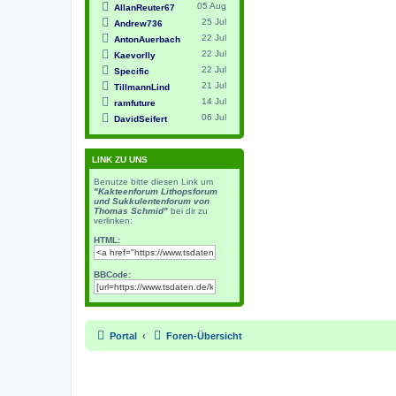
05 Aug
AllanReuter67
25 Jul
Andrew736
22 Jul
AntonAuerbach
22 Jul
Kaevorlly
22 Jul
Specific
21 Jul
TillmannLind
14 Jul
ramfuture
06 Jul
DavidSeifert
LINK ZU UNS
Benutze bitte diesen Link um
"Kakteenforum Lithopsforum
und Sukkulentenforum von
Thomas Schmid"
bei dir zu
verlinken:
HTML:
BBCode:
Portal
Foren-Übersicht