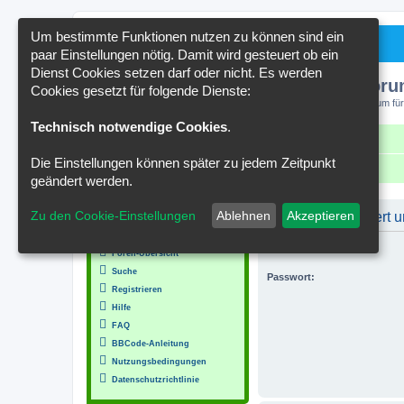
Um bestimmte Funktionen nutzen zu können sind ein
paar Einstellungen nötig. Damit wird gesteuert ob ein
Dienst Cookies setzen darf oder nicht. Es werden
Kakteenforu
Cookies gesetzt für folgende Dienste:
Forum für
Technisch notwendige Cookies
.
Schnellzugriff
FAQ
Kontakt
Die Einstellungen können später zu jedem Zeitpunkt
Portal
Foren-Übersicht
geändert werden.
MENÜ
Zu den Cookie-Einstellungen
Ablehnen
Akzeptieren
Du musst registriert
Inhalt
Benutzername:
Foren-Übersicht
Suche
Passwort:
Registrieren
Hilfe
FAQ
BBCode-Anleitung
Nutzungsbedingungen
Datenschutzrichtlinie