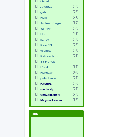
Gerlot
(68)
Andreas
(67)
gabi
(74)
HLM
(85)
Jochen Krieger
(82)
Winni44
(48)
Flo
(90)
kahey
(67)
Kevin33
(51)
vocmiss
(52)
Kakteenland
Sir Frencis
(84)
Ruud
(40)
Nerolaan
(54)
prdochovec
(35)
Kasu91
(54)
michaelj
(73)
diewallraben
(37)
Mayme Leader
UHR