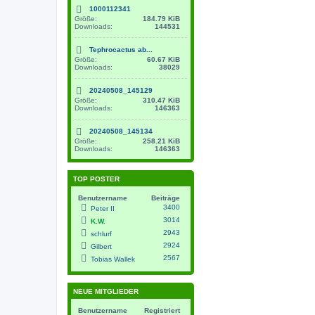
1000112341
Größe:
184.79 KiB
Downloads:
144531
Tephrocactus ab...
Größe:
60.67 KiB
Downloads:
38029
20240508_145129
Größe:
310.47 KiB
Downloads:
146363
20240508_145134
Größe:
258.21 KiB
Downloads:
146363
TOP POSTER
Benutzername
Beiträge
3400
Peter II
3014
K.W.
2943
schlurf
2924
Gilbert
2567
Tobias Wallek
NEUE MITGLIEDER
Benutzername
Registriert