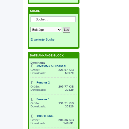
SUCHE
Erweiterte Suche
DATEIANHÄNGE-BLOCK
Dateiname
20250929 GH Kassel
Größe:
221.97 KiB
Downloads:
59979
Fenster 2
Größe:
205.77 KiB
Downloads:
30329
Fenster 1
Größe:
130.51 KiB
Downloads:
30329
1000112333
Größe:
208.35 KiB
Downloads:
144531