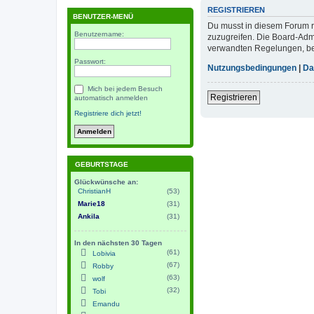
REGISTRIEREN
BENUTZER-MENÜ
Du musst in diesem Forum re
Benutzername:
zuzugreifen. Die Board-Adm
verwandten Regelungen, bevo
Passwort:
Nutzungsbedingungen
|
Da
Mich bei jedem Besuch
Registrieren
automatisch anmelden
Registriere dich jetzt!
GEBURTSTAGE
Glückwünsche an:
ChristianH
(53)
Marie18
(31)
Ankila
(31)
In den nächsten 30 Tagen
(61)
Lobivia
(67)
Robby
(63)
wolf
(32)
Tobi
Emandu