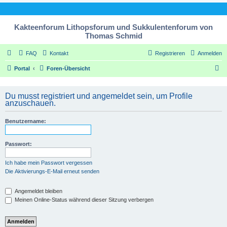
Kakteenforum Lithopsforum und Sukkulentenforum von
Thomas Schmid
FAQ
Kontakt
Registrieren
Anmelden
S
Portal
Foren-Übersicht
u
c
Du musst registriert und angemeldet sein, um Profile
anzuschauen.
h
e
Benutzername:
Passwort:
Ich habe mein Passwort vergessen
Die Aktivierungs-E-Mail erneut senden
Angemeldet bleiben
Meinen Online-Status während dieser Sitzung verbergen