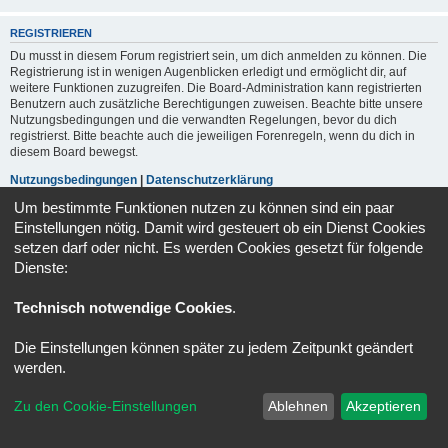
REGISTRIEREN
Du musst in diesem Forum registriert sein, um dich anmelden zu können. Die
Registrierung ist in wenigen Augenblicken erledigt und ermöglicht dir, auf
weitere Funktionen zuzugreifen. Die Board-Administration kann registrierten
Benutzern auch zusätzliche Berechtigungen zuweisen. Beachte bitte unsere
Nutzungsbedingungen und die verwandten Regelungen, bevor du dich
registrierst. Bitte beachte auch die jeweiligen Forenregeln, wenn du dich in
diesem Board bewegst.
Nutzungsbedingungen
|
Datenschutzerklärung
Um bestimmte Funktionen nutzen zu können sind ein paar
Registrieren
Einstellungen nötig. Damit wird gesteuert ob ein Dienst Cookies
setzen darf oder nicht. Es werden Cookies gesetzt für folgende
Dienste:
Portal
Foren-Übersicht
Alle Zeiten sind
UTC+02:00
Technisch notwendige Cookies
.
Powered by
phpBB
® Forum Software © phpBB Limited
Deutsche Übersetzung durch
phpBB.de
Die Einstellungen können später zu jedem Zeitpunkt geändert
Datenschutz
|
Nutzungsbedingungen
werden.
Zu den Cookie-Einstellungen
Ablehnen
Akzeptieren