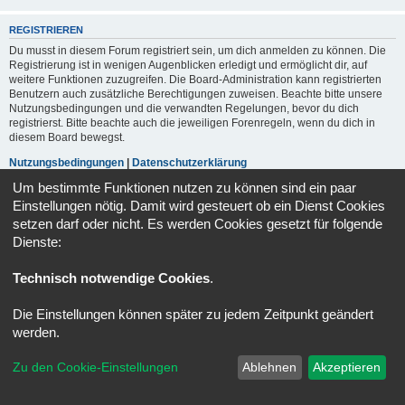
REGISTRIEREN
Du musst in diesem Forum registriert sein, um dich anmelden zu können. Die
Registrierung ist in wenigen Augenblicken erledigt und ermöglicht dir, auf
weitere Funktionen zuzugreifen. Die Board-Administration kann registrierten
Benutzern auch zusätzliche Berechtigungen zuweisen. Beachte bitte unsere
Nutzungsbedingungen und die verwandten Regelungen, bevor du dich
registrierst. Bitte beachte auch die jeweiligen Forenregeln, wenn du dich in
diesem Board bewegst.
Nutzungsbedingungen
|
Datenschutzerklärung
Um bestimmte Funktionen nutzen zu können sind ein paar
Registrieren
Einstellungen nötig. Damit wird gesteuert ob ein Dienst Cookies
setzen darf oder nicht. Es werden Cookies gesetzt für folgende
Dienste:
Portal
Foren-Übersicht
Alle Zeiten sind
UTC+02:00
Technisch notwendige Cookies
.
Powered by
phpBB
® Forum Software © phpBB Limited
Deutsche Übersetzung durch
phpBB.de
Die Einstellungen können später zu jedem Zeitpunkt geändert
Datenschutz
|
Nutzungsbedingungen
werden.
Zu den Cookie-Einstellungen
Ablehnen
Akzeptieren