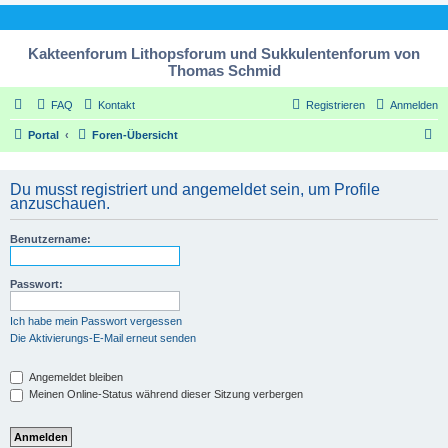
Kakteenforum Lithopsforum und Sukkulentenforum von
Thomas Schmid
FAQ
Kontakt
Registrieren
Anmelden
S
Portal
Foren-Übersicht
u
c
Du musst registriert und angemeldet sein, um Profile
anzuschauen.
h
e
Benutzername:
Passwort:
Ich habe mein Passwort vergessen
Die Aktivierungs-E-Mail erneut senden
Angemeldet bleiben
Meinen Online-Status während dieser Sitzung verbergen