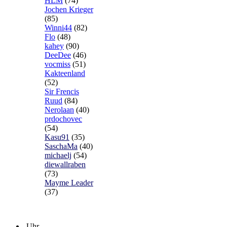
HLM
(74)
Jochen Krieger
(85)
Winni44
(82)
Flo
(48)
kahey
(90)
DeeDee
(46)
vocmiss
(51)
Kakteenland
(52)
Sir Frencis
Ruud
(84)
Nerolaan
(40)
prdochovec
(54)
Kasu91
(35)
SaschaMa
(40)
michaelj
(54)
diewallraben
(73)
Mayme Leader
(37)
Uhr