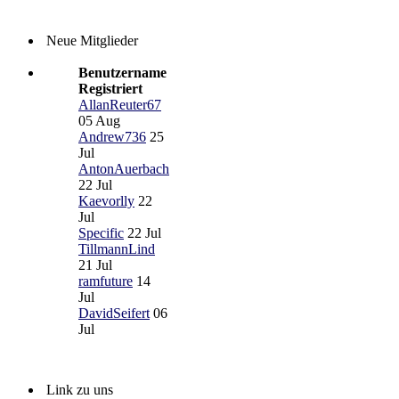
Neue Mitglieder
Benutzername
Registriert
AllanReuter67
05 Aug
Andrew736
25
Jul
AntonAuerbach
22 Jul
Kaevorlly
22
Jul
Specific
22 Jul
TillmannLind
21 Jul
ramfuture
14
Jul
DavidSeifert
06
Jul
Link zu uns