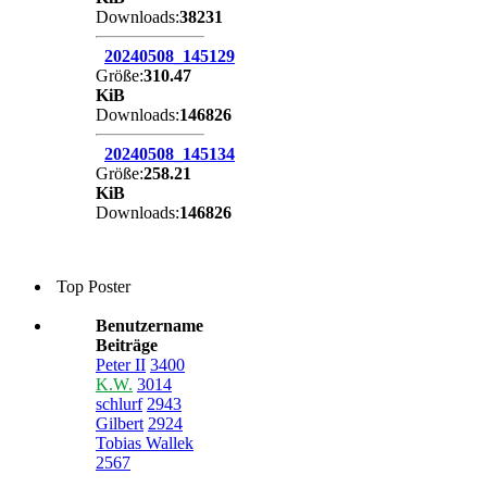
Downloads:
38231
20240508_145129
Größe:
310.47
KiB
Downloads:
146826
20240508_145134
Größe:
258.21
KiB
Downloads:
146826
Top Poster
Benutzername
Beiträge
Peter II
3400
K.W.
3014
schlurf
2943
Gilbert
2924
Tobias Wallek
2567