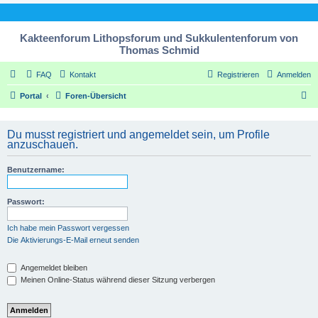
Kakteenforum Lithopsforum und Sukkulentenforum von
Thomas Schmid
FAQ
Kontakt
Registrieren
Anmelden
S
Portal
Foren-Übersicht
u
c
Du musst registriert und angemeldet sein, um Profile
anzuschauen.
h
e
Benutzername:
Passwort:
Ich habe mein Passwort vergessen
Die Aktivierungs-E-Mail erneut senden
Angemeldet bleiben
Meinen Online-Status während dieser Sitzung verbergen