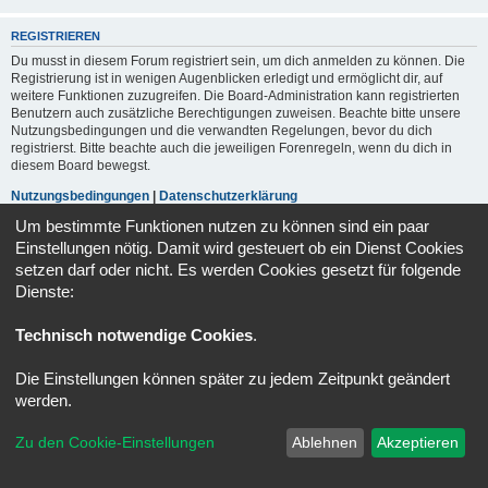
REGISTRIEREN
Du musst in diesem Forum registriert sein, um dich anmelden zu können. Die
Registrierung ist in wenigen Augenblicken erledigt und ermöglicht dir, auf
weitere Funktionen zuzugreifen. Die Board-Administration kann registrierten
Benutzern auch zusätzliche Berechtigungen zuweisen. Beachte bitte unsere
Nutzungsbedingungen und die verwandten Regelungen, bevor du dich
registrierst. Bitte beachte auch die jeweiligen Forenregeln, wenn du dich in
diesem Board bewegst.
Nutzungsbedingungen
|
Datenschutzerklärung
Um bestimmte Funktionen nutzen zu können sind ein paar
Registrieren
Einstellungen nötig. Damit wird gesteuert ob ein Dienst Cookies
setzen darf oder nicht. Es werden Cookies gesetzt für folgende
Dienste:
Portal
Foren-Übersicht
Alle Zeiten sind
UTC+02:00
Technisch notwendige Cookies
.
Powered by
phpBB
® Forum Software © phpBB Limited
Deutsche Übersetzung durch
phpBB.de
Die Einstellungen können später zu jedem Zeitpunkt geändert
Datenschutz
|
Nutzungsbedingungen
werden.
Zu den Cookie-Einstellungen
Ablehnen
Akzeptieren