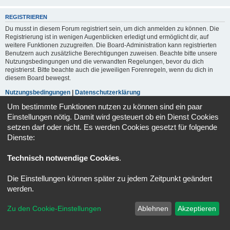
REGISTRIEREN
Du musst in diesem Forum registriert sein, um dich anmelden zu können. Die
Registrierung ist in wenigen Augenblicken erledigt und ermöglicht dir, auf
weitere Funktionen zuzugreifen. Die Board-Administration kann registrierten
Benutzern auch zusätzliche Berechtigungen zuweisen. Beachte bitte unsere
Nutzungsbedingungen und die verwandten Regelungen, bevor du dich
registrierst. Bitte beachte auch die jeweiligen Forenregeln, wenn du dich in
diesem Board bewegst.
Nutzungsbedingungen
|
Datenschutzerklärung
Um bestimmte Funktionen nutzen zu können sind ein paar
Registrieren
Einstellungen nötig. Damit wird gesteuert ob ein Dienst Cookies
setzen darf oder nicht. Es werden Cookies gesetzt für folgende
Dienste:
Portal
Foren-Übersicht
Alle Zeiten sind
UTC+02:00
Technisch notwendige Cookies
.
Kontakt
Impressum
Alle Cookies löschen
Cookie-Einstellungen
Powered by
phpBB
® Forum Software © phpBB Limited
Die Einstellungen können später zu jedem Zeitpunkt geändert
Deutsche Übersetzung durch
phpBB.de
werden.
Datenschutz
|
Nutzungsbedingungen
Zu den Cookie-Einstellungen
Ablehnen
Akzeptieren