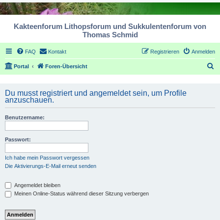
Kakteenforum Lithopsforum und Sukkulentenforum von
Thomas Schmid
FAQ
Kontakt
Registrieren
Anmelden
S
Portal
Foren-Übersicht
u
c
Du musst registriert und angemeldet sein, um Profile
anzuschauen.
h
e
Benutzername:
Passwort:
Ich habe mein Passwort vergessen
Die Aktivierungs-E-Mail erneut senden
Angemeldet bleiben
Meinen Online-Status während dieser Sitzung verbergen