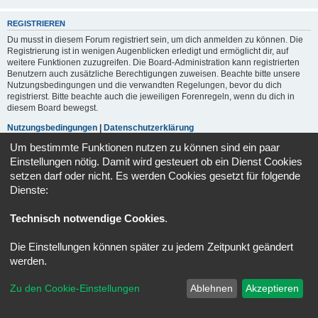
REGISTRIEREN
Du musst in diesem Forum registriert sein, um dich anmelden zu können. Die
Registrierung ist in wenigen Augenblicken erledigt und ermöglicht dir, auf
weitere Funktionen zuzugreifen. Die Board-Administration kann registrierten
Benutzern auch zusätzliche Berechtigungen zuweisen. Beachte bitte unsere
Nutzungsbedingungen und die verwandten Regelungen, bevor du dich
registrierst. Bitte beachte auch die jeweiligen Forenregeln, wenn du dich in
diesem Board bewegst.
Nutzungsbedingungen
|
Datenschutzerklärung
Um bestimmte Funktionen nutzen zu können sind ein paar
Registrieren
Einstellungen nötig. Damit wird gesteuert ob ein Dienst Cookies
setzen darf oder nicht. Es werden Cookies gesetzt für folgende
Dienste:
Portal
Foren-Übersicht
Alle Zeiten sind
UTC+02:00
Technisch notwendige Cookies
.
Powered by
phpBB
® Forum Software © phpBB Limited
Deutsche Übersetzung durch
phpBB.de
Die Einstellungen können später zu jedem Zeitpunkt geändert
Datenschutz
|
Nutzungsbedingungen
werden.
Zu den Cookie-Einstellungen
Ablehnen
Akzeptieren