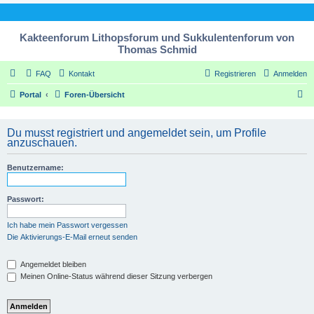
Kakteenforum Lithopsforum und Sukkulentenforum von
Thomas Schmid
FAQ
Kontakt
Registrieren
Anmelden
S
Portal
Foren-Übersicht
u
c
Du musst registriert und angemeldet sein, um Profile
anzuschauen.
h
e
Benutzername:
Passwort:
Ich habe mein Passwort vergessen
Die Aktivierungs-E-Mail erneut senden
Angemeldet bleiben
Meinen Online-Status während dieser Sitzung verbergen