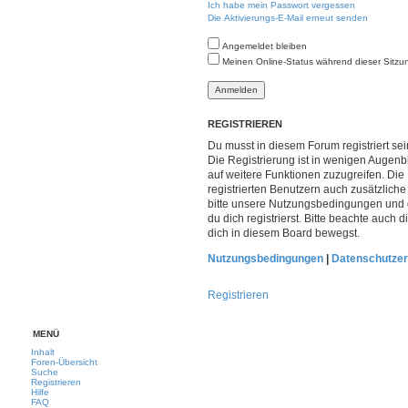
Ich habe mein Passwort vergessen
e
Die Aktivierungs-E-Mail erneut senden
r
Angemeldet bleiben
t
Meinen Online-Status während dieser Sitzu
e
S
u
REGISTRIEREN
c
Du musst in diesem Forum registriert s
Die Registrierung ist in wenigen Augenbl
h
auf weitere Funktionen zuzugreifen. Die
e
registrierten Benutzern auch zusätzlic
bitte unsere Nutzungsbedingungen und
du dich registrierst. Bitte beachte auch
dich in diesem Board bewegst.
Nutzungsbedingungen
|
Datenschutzer
Registrieren
MENÜ
Inhalt
Foren-Übersicht
Suche
Registrieren
Hilfe
FAQ