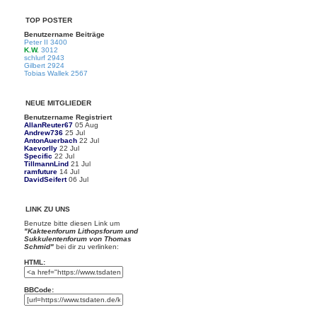
TOP POSTER
Benutzername
Beiträge
Peter II
3400
K.W.
3012
schlurf
2943
Gilbert
2924
Tobias Wallek
2567
NEUE MITGLIEDER
Benutzername
Registriert
AllanReuter67
05 Aug
Andrew736
25 Jul
AntonAuerbach
22 Jul
Kaevorlly
22 Jul
Specific
22 Jul
TillmannLind
21 Jul
ramfuture
14 Jul
DavidSeifert
06 Jul
LINK ZU UNS
Benutze bitte diesen Link um
"Kakteenforum Lithopsforum und
Sukkulentenforum von Thomas
Schmid"
bei dir zu verlinken:
HTML:
BBCode: