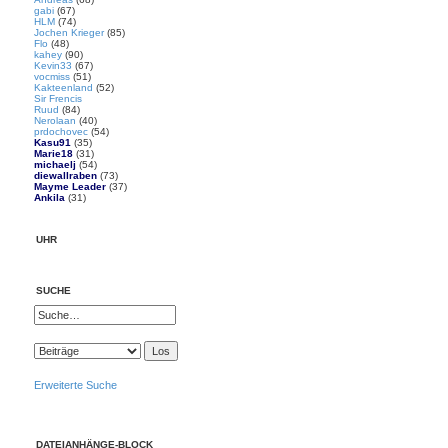
gabi
(67)
HLM
(74)
Jochen Krieger
(85)
Flo
(48)
kahey
(90)
Kevin33
(67)
vocmiss
(51)
Kakteenland
(52)
Sir Frencis
Ruud
(84)
Nerolaan
(40)
prdochovec
(54)
Kasu91
(35)
Marie18
(31)
michaelj
(54)
diewallraben
(73)
Mayme Leader
(37)
Ankila
(31)
UHR
SUCHE
Erweiterte Suche
DATEIANHÄNGE-BLOCK