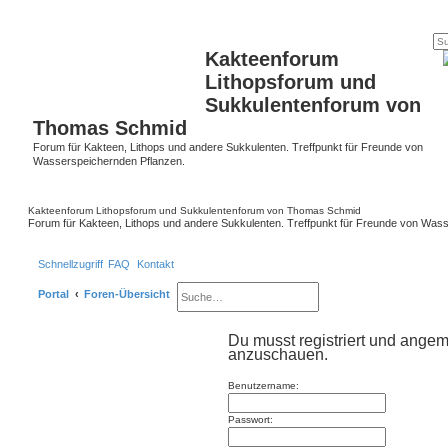
Kakteenforum
Lithopsforum und
Sukkulentenforum von
Thomas Schmid
Forum für Kakteen, Lithops und andere Sukkulenten. Treffpunkt für Freunde von
Wasserspeichernden Pflanzen.
Kakteenforum Lithopsforum und Sukkulentenforum von Thomas Schmid
Forum für Kakteen, Lithops und andere Sukkulenten. Treffpunkt für Freunde von Was
Schnellzugriff
FAQ
Kontakt
Portal
Foren-Übersicht
S
E
u
r
Du musst registriert und angem
anzuschauen.
c
w
h
e
Benutzername:
e
i
Passwort:
t