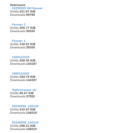
Dateiname
20250929 GH Kassel
Größe:
221.97 KiB
Downloads:
59785
Fenster 2
Größe:
205.77 KiB
Downloads:
30200
Fenster 1
Größe:
130.51 KiB
Downloads:
30200
1000112333
Größe:
208.35 KiB
Downloads:
144187
1000112341
Größe:
184.79 KiB
Downloads:
144187
Tephrocactus ab...
Größe:
60.67 KiB
Downloads:
37952
20240508_145129
Größe:
310.47 KiB
Downloads:
146019
20240508_145134
Größe:
258.21 KiB
Downloads:
146019