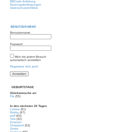
BBCode-Anleitung
Nutzungsbedingungen
Datenschutzrichtlinie
BENUTZER-MENÜ
Benutzername:
Passwort:
Mich bei jedem Besuch
automatisch anmelden
Registriere dich jetzt!
GEBURTSTAGE
Glückwünsche an:
Flix
(55)
In den nächsten 30 Tagen
Lobivia
(61)
Robby
(67)
wolf
(63)
Tobi
(32)
Emandu
ChristianH
(53)
Gerlot
Andreas
(68)