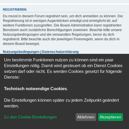
REGISTRIEREN
Du musst in diesem Forum registriert sein, um dich anmelden zu können. Die
Registrierung ist in wenigen Augenblicken erledigt und ermöglicht dir, auf
weitere Funktionen zuzugreifen. Die Board-Administration kann registrierten
Benutzern auch zusätzliche Berechtigungen zuweisen. Beachte bitte unsere
Nutzungsbedingungen und die verwandten Regelungen, bevor du dich
registrierst. Bitte beachte auch die jeweiligen Forenregeln, wenn du dich in
diesem Board bewegst.
Nutzungsbedingungen
|
Datenschutzerklärung
Um bestimmte Funktionen nutzen zu können sind ein paar
Registrieren
Einstellungen nötig. Damit wird gesteuert ob ein Dienst Cookies
setzen darf oder nicht. Es werden Cookies gesetzt für folgende
Dienste:
Portal
Foren-Übersicht
Alle Zeiten sind
UTC+02:00
Technisch notwendige Cookies
.
Powered by
phpBB
® Forum Software © phpBB Limited
Deutsche Übersetzung durch
phpBB.de
Die Einstellungen können später zu jedem Zeitpunkt geändert
Datenschutz
|
Nutzungsbedingungen
werden.
Zu den Cookie-Einstellungen
Ablehnen
Akzeptieren