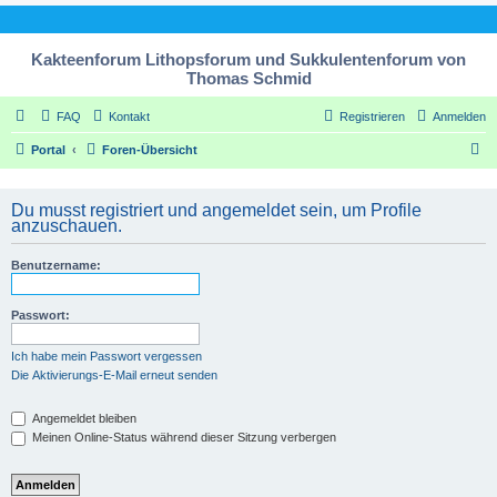
Kakteenforum Lithopsforum und Sukkulentenforum von
Thomas Schmid
FAQ
Kontakt
Registrieren
Anmelden
S
Portal
Foren-Übersicht
u
c
Du musst registriert und angemeldet sein, um Profile
anzuschauen.
h
e
Benutzername:
Passwort:
Ich habe mein Passwort vergessen
Die Aktivierungs-E-Mail erneut senden
Angemeldet bleiben
Meinen Online-Status während dieser Sitzung verbergen