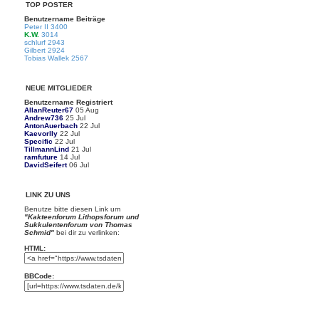
TOP POSTER
Benutzername
Beiträge
Peter II
3400
K.W.
3014
schlurf
2943
Gilbert
2924
Tobias Wallek
2567
NEUE MITGLIEDER
Benutzername
Registriert
AllanReuter67
05 Aug
Andrew736
25 Jul
AntonAuerbach
22 Jul
Kaevorlly
22 Jul
Specific
22 Jul
TillmannLind
21 Jul
ramfuture
14 Jul
DavidSeifert
06 Jul
LINK ZU UNS
Benutze bitte diesen Link um
"Kakteenforum Lithopsforum und
Sukkulentenforum von Thomas
Schmid"
bei dir zu verlinken:
HTML:
BBCode: