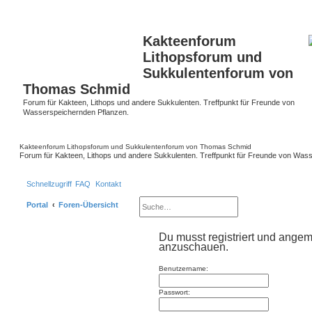
S
Kakteenforum
Lithopsforum und
Sukkulentenforum von
Thomas Schmid
Forum für Kakteen, Lithops und andere Sukkulenten. Treffpunkt für Freunde von
Wasserspeichernden Pflanzen.
Kakteenforum Lithopsforum und Sukkulentenforum von Thomas Schmid
Forum für Kakteen, Lithops und andere Sukkulenten. Treffpunkt für Freunde von Was
Schnellzugriff
FAQ
Kontakt
Suche
Erweiterte Suche
Portal
Foren-Übersicht
Du musst registriert und angem
anzuschauen.
Benutzername:
Passwort: