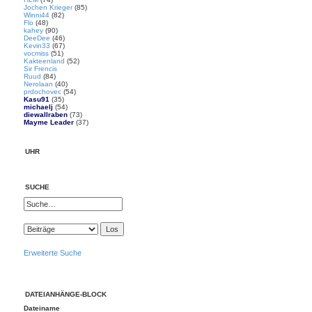
Jochen Krieger
(85)
Winni44
(82)
Flo
(48)
kahey
(90)
DeeDee
(46)
Kevin33
(67)
vocmiss
(51)
Kakteenland
(52)
Sir Frencis
Ruud
(84)
Nerolaan
(40)
prdochovec
(54)
Kasu91
(35)
michaelj
(54)
diewallraben
(73)
Mayme Leader
(37)
UHR
SUCHE
Erweiterte Suche
DATEIANHÄNGE-BLOCK
Dateiname