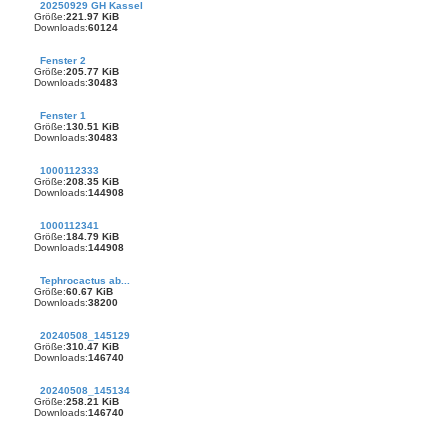
20250929 GH Kassel
Größe:
221.97 KiB
Downloads:
60124
Fenster 2
Größe:
205.77 KiB
Downloads:
30483
Fenster 1
Größe:
130.51 KiB
Downloads:
30483
1000112333
Größe:
208.35 KiB
Downloads:
144908
1000112341
Größe:
184.79 KiB
Downloads:
144908
Tephrocactus ab...
Größe:
60.67 KiB
Downloads:
38200
20240508_145129
Größe:
310.47 KiB
Downloads:
146740
20240508_145134
Größe:
258.21 KiB
Downloads:
146740