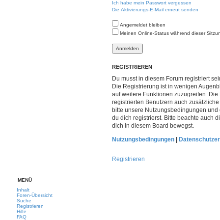
Ich habe mein Passwort vergessen
Die Aktivierungs-E-Mail erneut senden
Angemeldet bleiben
Meinen Online-Status während dieser Sitzu
REGISTRIEREN
Du musst in diesem Forum registriert s
Die Registrierung ist in wenigen Augenbl
auf weitere Funktionen zuzugreifen. Die
registrierten Benutzern auch zusätzlic
bitte unsere Nutzungsbedingungen und
du dich registrierst. Bitte beachte auch
dich in diesem Board bewegst.
Nutzungsbedingungen
|
Datenschutzer
Registrieren
MENÜ
Inhalt
Foren-Übersicht
Suche
Registrieren
Hilfe
FAQ