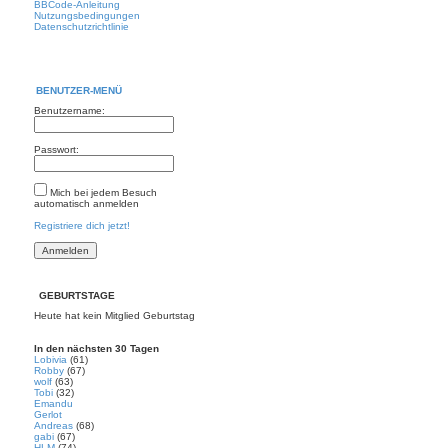
BBCode-Anleitung
Nutzungsbedingungen
Datenschutzrichtlinie
BENUTZER-MENÜ
Benutzername:
Passwort:
Mich bei jedem Besuch
automatisch anmelden
Registriere dich jetzt!
GEBURTSTAGE
Heute hat kein Mitglied Geburtstag
In den nächsten 30 Tagen
Lobivia
(61)
Robby
(67)
wolf
(63)
Tobi
(32)
Emandu
Gerlot
Andreas
(68)
gabi
(67)
HLM
(74)