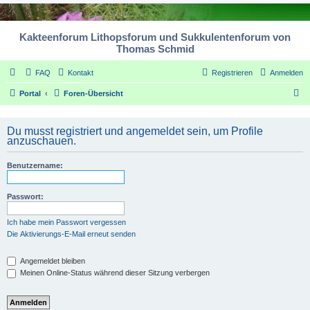
Kakteenforum Lithopsforum und Sukkulentenforum von
Thomas Schmid
FAQ
Kontakt
Registrieren
Anmelden
S
Portal
Foren-Übersicht
u
c
Du musst registriert und angemeldet sein, um Profile
anzuschauen.
h
e
Benutzername:
Passwort:
Ich habe mein Passwort vergessen
Die Aktivierungs-E-Mail erneut senden
Angemeldet bleiben
Meinen Online-Status während dieser Sitzung verbergen