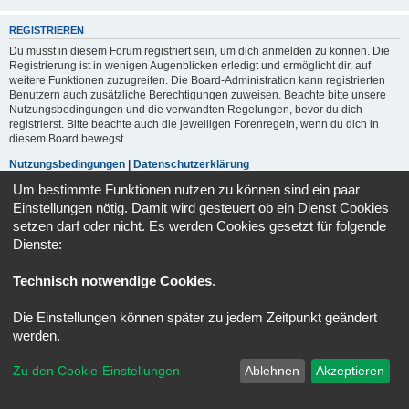
REGISTRIEREN
Du musst in diesem Forum registriert sein, um dich anmelden zu können. Die
Registrierung ist in wenigen Augenblicken erledigt und ermöglicht dir, auf
weitere Funktionen zuzugreifen. Die Board-Administration kann registrierten
Benutzern auch zusätzliche Berechtigungen zuweisen. Beachte bitte unsere
Nutzungsbedingungen und die verwandten Regelungen, bevor du dich
registrierst. Bitte beachte auch die jeweiligen Forenregeln, wenn du dich in
diesem Board bewegst.
Nutzungsbedingungen
|
Datenschutzerklärung
Um bestimmte Funktionen nutzen zu können sind ein paar
Registrieren
Einstellungen nötig. Damit wird gesteuert ob ein Dienst Cookies
setzen darf oder nicht. Es werden Cookies gesetzt für folgende
Dienste:
Portal
Foren-Übersicht
Alle Zeiten sind
UTC+02:00
Technisch notwendige Cookies
.
Powered by
phpBB
® Forum Software © phpBB Limited
Deutsche Übersetzung durch
phpBB.de
Die Einstellungen können später zu jedem Zeitpunkt geändert
Datenschutz
|
Nutzungsbedingungen
werden.
Zu den Cookie-Einstellungen
Ablehnen
Akzeptieren