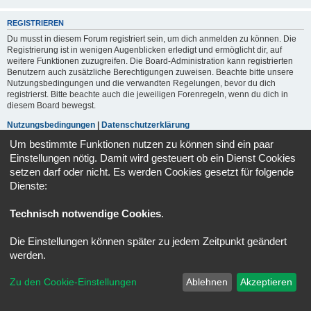
REGISTRIEREN
Du musst in diesem Forum registriert sein, um dich anmelden zu können. Die
Registrierung ist in wenigen Augenblicken erledigt und ermöglicht dir, auf
weitere Funktionen zuzugreifen. Die Board-Administration kann registrierten
Benutzern auch zusätzliche Berechtigungen zuweisen. Beachte bitte unsere
Nutzungsbedingungen und die verwandten Regelungen, bevor du dich
registrierst. Bitte beachte auch die jeweiligen Forenregeln, wenn du dich in
diesem Board bewegst.
Nutzungsbedingungen
|
Datenschutzerklärung
Um bestimmte Funktionen nutzen zu können sind ein paar
Registrieren
Einstellungen nötig. Damit wird gesteuert ob ein Dienst Cookies
setzen darf oder nicht. Es werden Cookies gesetzt für folgende
Dienste:
Portal
Foren-Übersicht
Alle Zeiten sind
UTC+02:00
Technisch notwendige Cookies
.
Powered by
phpBB
® Forum Software © phpBB Limited
Deutsche Übersetzung durch
phpBB.de
Die Einstellungen können später zu jedem Zeitpunkt geändert
Datenschutz
|
Nutzungsbedingungen
werden.
Zu den Cookie-Einstellungen
Ablehnen
Akzeptieren