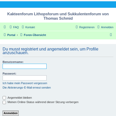
Kakteenforum Lithopsforum und Sukkulentenforum von
Thomas Schmid
FAQ
Kontakt
Registrieren
Anmelden
S
Portal
Foren-Übersicht
u
c
Du musst registriert und angemeldet sein, um Profile
anzuschauen.
h
e
Benutzername:
Passwort:
Ich habe mein Passwort vergessen
Die Aktivierungs-E-Mail erneut senden
Angemeldet bleiben
Meinen Online-Status während dieser Sitzung verbergen