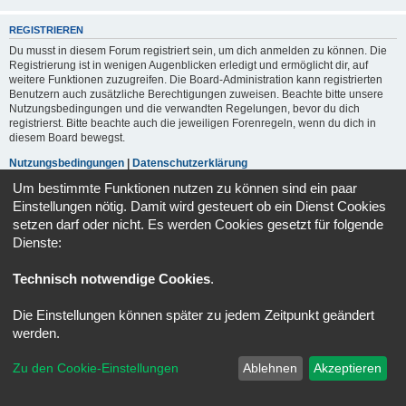
REGISTRIEREN
Du musst in diesem Forum registriert sein, um dich anmelden zu können. Die
Registrierung ist in wenigen Augenblicken erledigt und ermöglicht dir, auf
weitere Funktionen zuzugreifen. Die Board-Administration kann registrierten
Benutzern auch zusätzliche Berechtigungen zuweisen. Beachte bitte unsere
Nutzungsbedingungen und die verwandten Regelungen, bevor du dich
registrierst. Bitte beachte auch die jeweiligen Forenregeln, wenn du dich in
diesem Board bewegst.
Nutzungsbedingungen
|
Datenschutzerklärung
Um bestimmte Funktionen nutzen zu können sind ein paar
Registrieren
Einstellungen nötig. Damit wird gesteuert ob ein Dienst Cookies
setzen darf oder nicht. Es werden Cookies gesetzt für folgende
Dienste:
Portal
Foren-Übersicht
Alle Zeiten sind
UTC+02:00
Technisch notwendige Cookies
.
Powered by
phpBB
® Forum Software © phpBB Limited
Deutsche Übersetzung durch
phpBB.de
Die Einstellungen können später zu jedem Zeitpunkt geändert
Datenschutz
|
Nutzungsbedingungen
werden.
Zu den Cookie-Einstellungen
Ablehnen
Akzeptieren