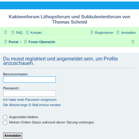
Kakteenforum Lithopsforum und Sukkulentenforum von
Thomas Schmid
FAQ
Kontakt
Registrieren
Anmelden
S
Portal
Foren-Übersicht
u
c
Du musst registriert und angemeldet sein, um Profile
anzuschauen.
h
e
Benutzername:
Passwort:
Ich habe mein Passwort vergessen
Die Aktivierungs-E-Mail erneut senden
Angemeldet bleiben
Meinen Online-Status während dieser Sitzung verbergen