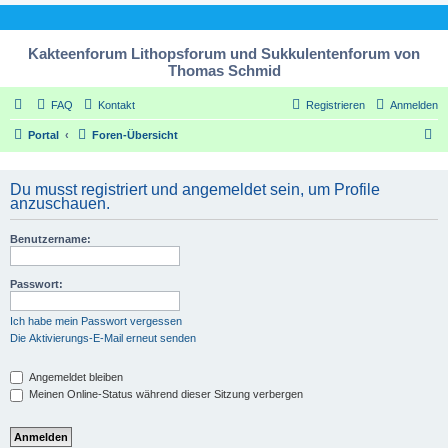
Kakteenforum Lithopsforum und Sukkulentenforum von
Thomas Schmid
FAQ
Kontakt
Registrieren
Anmelden
S
Portal
Foren-Übersicht
u
c
Du musst registriert und angemeldet sein, um Profile
anzuschauen.
h
e
Benutzername:
Passwort:
Ich habe mein Passwort vergessen
Die Aktivierungs-E-Mail erneut senden
Angemeldet bleiben
Meinen Online-Status während dieser Sitzung verbergen