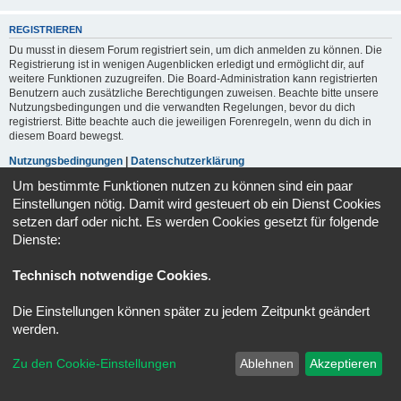
REGISTRIEREN
Du musst in diesem Forum registriert sein, um dich anmelden zu können. Die
Registrierung ist in wenigen Augenblicken erledigt und ermöglicht dir, auf
weitere Funktionen zuzugreifen. Die Board-Administration kann registrierten
Benutzern auch zusätzliche Berechtigungen zuweisen. Beachte bitte unsere
Nutzungsbedingungen und die verwandten Regelungen, bevor du dich
registrierst. Bitte beachte auch die jeweiligen Forenregeln, wenn du dich in
diesem Board bewegst.
Nutzungsbedingungen
|
Datenschutzerklärung
Um bestimmte Funktionen nutzen zu können sind ein paar
Registrieren
Einstellungen nötig. Damit wird gesteuert ob ein Dienst Cookies
setzen darf oder nicht. Es werden Cookies gesetzt für folgende
Dienste:
Portal
Foren-Übersicht
Alle Zeiten sind
UTC+02:00
Technisch notwendige Cookies
.
Kontakt
Impressum
Alle Cookies löschen
Cookie-Einstellungen
Powered by
phpBB
® Forum Software © phpBB Limited
Die Einstellungen können später zu jedem Zeitpunkt geändert
Deutsche Übersetzung durch
phpBB.de
werden.
Datenschutz
|
Nutzungsbedingungen
Zu den Cookie-Einstellungen
Ablehnen
Akzeptieren