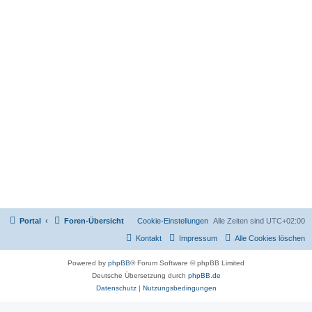
Portal
Foren-Übersicht
Cookie-Einstellungen
Alle Zeiten sind
UTC+02:00
Kontakt
Impressum
Alle Cookies löschen
Powered by
phpBB
® Forum Software © phpBB Limited
Deutsche Übersetzung durch
phpBB.de
Datenschutz
|
Nutzungsbedingungen