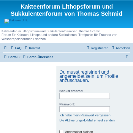
Kakteenforum Lithopsforum und
Sukkulentenforum von Thomas Schmid
Kakteenforum Lithopsforum und Sukkulentenforum von Thomas Schmid
Forum für Kakteen, Lithops und andere Sukkulenten. Treffpunkt für Freunde von
Wasserspeichernden Pflanzen.
FAQ
Kontakt
Registrieren
Anmelden
S
Portal
Foren-Übersicht
u
c
Du musst registriert und
angemeldet sein, um Profile
h
anzuschauen.
e
Benutzername:
Passwort:
Ich habe mein Passwort vergessen
Die Aktivierungs-E-Mail erneut senden
Angemeldet bleiben