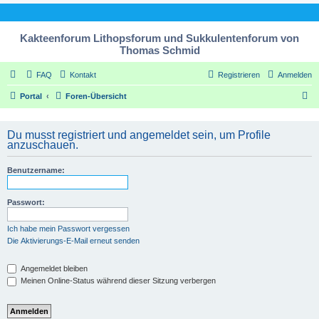
Kakteenforum Lithopsforum und Sukkulentenforum von
Thomas Schmid
FAQ
Kontakt
Registrieren
Anmelden
S
Portal
Foren-Übersicht
u
c
Du musst registriert und angemeldet sein, um Profile
anzuschauen.
h
e
Benutzername:
Passwort:
Ich habe mein Passwort vergessen
Die Aktivierungs-E-Mail erneut senden
Angemeldet bleiben
Meinen Online-Status während dieser Sitzung verbergen