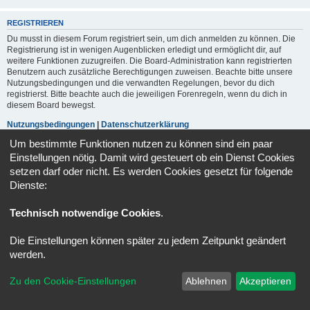
REGISTRIEREN
Du musst in diesem Forum registriert sein, um dich anmelden zu können. Die
Registrierung ist in wenigen Augenblicken erledigt und ermöglicht dir, auf
weitere Funktionen zuzugreifen. Die Board-Administration kann registrierten
Benutzern auch zusätzliche Berechtigungen zuweisen. Beachte bitte unsere
Nutzungsbedingungen und die verwandten Regelungen, bevor du dich
registrierst. Bitte beachte auch die jeweiligen Forenregeln, wenn du dich in
diesem Board bewegst.
Nutzungsbedingungen
|
Datenschutzerklärung
Um bestimmte Funktionen nutzen zu können sind ein paar
Registrieren
Einstellungen nötig. Damit wird gesteuert ob ein Dienst Cookies
setzen darf oder nicht. Es werden Cookies gesetzt für folgende
Dienste:
Portal
Foren-Übersicht
Alle Zeiten sind
UTC+02:00
Technisch notwendige Cookies
.
Powered by
phpBB
® Forum Software © phpBB Limited
Deutsche Übersetzung durch
phpBB.de
Die Einstellungen können später zu jedem Zeitpunkt geändert
Datenschutz
|
Nutzungsbedingungen
werden.
Zu den Cookie-Einstellungen
Ablehnen
Akzeptieren