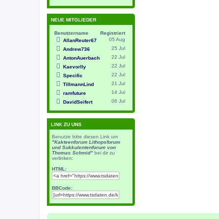
NEUE MITGLIEDER
Benutzername
Registriert
05 Aug
AllanReuter67
25 Jul
Andrew736
22 Jul
AntonAuerbach
22 Jul
Kaevorlly
22 Jul
Specific
21 Jul
TillmannLind
14 Jul
ramfuture
06 Jul
DavidSeifert
LINK ZU UNS
Benutze bitte diesen Link um
"Kakteenforum Lithopsforum
und Sukkulentenforum von
Thomas Schmid"
bei dir zu
verlinken:
HTML:
BBCode: