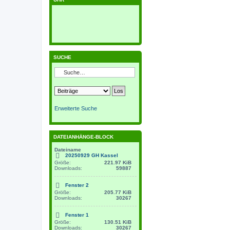
SUCHE
Erweiterte Suche
DATEIANHÄNGE-BLOCK
Dateiname
20250929 GH Kassel
Größe:
221.97 KiB
Downloads:
59887
Fenster 2
Größe:
205.77 KiB
Downloads:
30267
Fenster 1
Größe:
130.51 KiB
Downloads:
30267