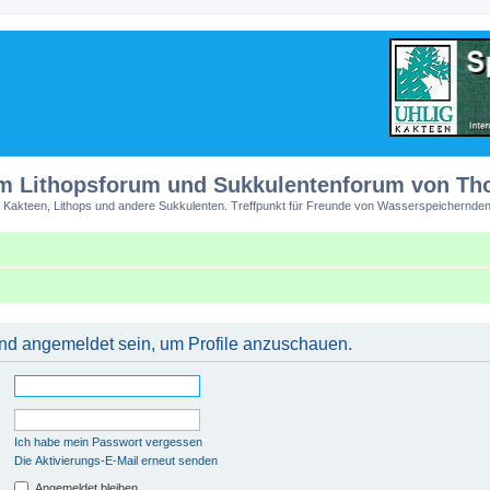
m Lithopsforum und Sukkulentenforum von T
 Kakteen, Lithops und andere Sukkulenten. Treffpunkt für Freunde von Wasserspeichernden
 und angemeldet sein, um Profile anzuschauen.
Ich habe mein Passwort vergessen
Die Aktivierungs-E-Mail erneut senden
Angemeldet bleiben