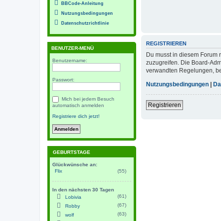
BBCode-Anleitung
Nutzungsbedingungen
Datenschutzrichtlinie
REGISTRIEREN
BENUTZER-MENÜ
Du musst in diesem Forum re
Benutzername:
zuzugreifen. Die Board-Adm
verwandten Regelungen, bevo
Passwort:
Nutzungsbedingungen
|
Da
Mich bei jedem Besuch
Registrieren
automatisch anmelden
Registriere dich jetzt!
GEBURTSTAGE
Glückwünsche an:
Flix
(55)
In den nächsten 30 Tagen
(61)
Lobivia
(67)
Robby
(63)
wolf