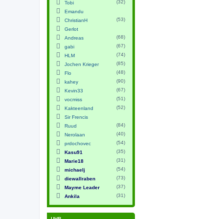
(32)
Tobi
Emandu
(53)
ChristianH
Gerlot
(68)
Andreas
(67)
gabi
(74)
HLM
(85)
Jochen Krieger
(48)
Flo
(90)
kahey
(67)
Kevin33
(51)
vocmiss
(52)
Kakteenland
Sir Frencis
(84)
Ruud
(40)
Nerolaan
(54)
prdochovec
(35)
Kasu91
(31)
Marie18
(54)
michaelj
(73)
diewallraben
(37)
Mayme Leader
(31)
Ankila
UHR