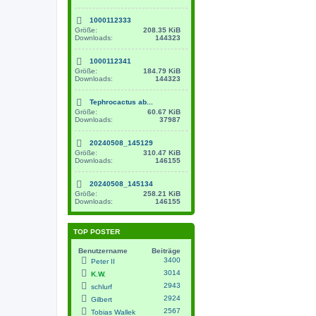
1000112333
Größe:
208.35 KiB
Downloads:
144323
1000112341
Größe:
184.79 KiB
Downloads:
144323
Tephrocactus ab...
Größe:
60.67 KiB
Downloads:
37987
20240508_145129
Größe:
310.47 KiB
Downloads:
146155
20240508_145134
Größe:
258.21 KiB
Downloads:
146155
TOP POSTER
Benutzername
Beiträge
3400
Peter II
3014
K.W.
2943
schlurf
2924
Gilbert
2567
Tobias Wallek