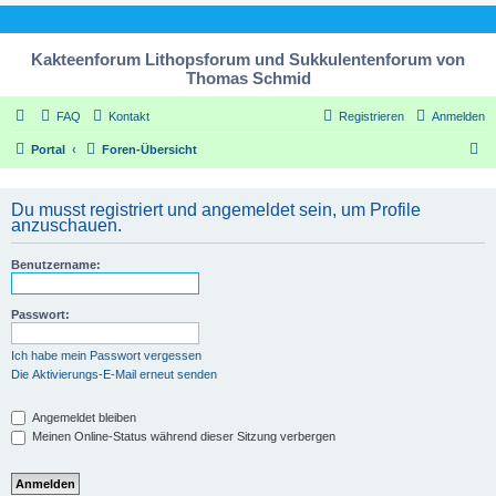
Kakteenforum Lithopsforum und Sukkulentenforum von
Thomas Schmid
FAQ
Kontakt
Registrieren
Anmelden
S
Portal
Foren-Übersicht
u
c
Du musst registriert und angemeldet sein, um Profile
anzuschauen.
h
e
Benutzername:
Passwort:
Ich habe mein Passwort vergessen
Die Aktivierungs-E-Mail erneut senden
Angemeldet bleiben
Meinen Online-Status während dieser Sitzung verbergen