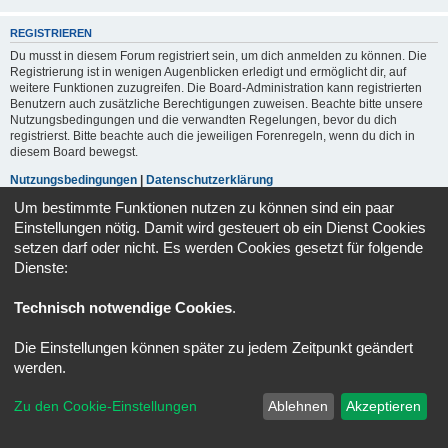
REGISTRIEREN
Du musst in diesem Forum registriert sein, um dich anmelden zu können. Die
Registrierung ist in wenigen Augenblicken erledigt und ermöglicht dir, auf
weitere Funktionen zuzugreifen. Die Board-Administration kann registrierten
Benutzern auch zusätzliche Berechtigungen zuweisen. Beachte bitte unsere
Nutzungsbedingungen und die verwandten Regelungen, bevor du dich
registrierst. Bitte beachte auch die jeweiligen Forenregeln, wenn du dich in
diesem Board bewegst.
Nutzungsbedingungen
|
Datenschutzerklärung
Um bestimmte Funktionen nutzen zu können sind ein paar
Registrieren
Einstellungen nötig. Damit wird gesteuert ob ein Dienst Cookies
setzen darf oder nicht. Es werden Cookies gesetzt für folgende
Dienste:
Portal
Foren-Übersicht
Alle Zeiten sind
UTC+02:00
Technisch notwendige Cookies
.
Powered by
phpBB
® Forum Software © phpBB Limited
Deutsche Übersetzung durch
phpBB.de
Die Einstellungen können später zu jedem Zeitpunkt geändert
Datenschutz
|
Nutzungsbedingungen
werden.
Zu den Cookie-Einstellungen
Ablehnen
Akzeptieren