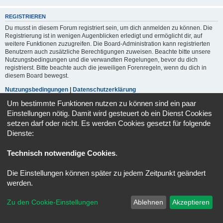
REGISTRIEREN
Du musst in diesem Forum registriert sein, um dich anmelden zu können. Die
Registrierung ist in wenigen Augenblicken erledigt und ermöglicht dir, auf
weitere Funktionen zuzugreifen. Die Board-Administration kann registrierten
Benutzern auch zusätzliche Berechtigungen zuweisen. Beachte bitte unsere
Nutzungsbedingungen und die verwandten Regelungen, bevor du dich
registrierst. Bitte beachte auch die jeweiligen Forenregeln, wenn du dich in
diesem Board bewegst.
Nutzungsbedingungen
|
Datenschutzerklärung
Um bestimmte Funktionen nutzen zu können sind ein paar
Registrieren
Einstellungen nötig. Damit wird gesteuert ob ein Dienst Cookies
setzen darf oder nicht. Es werden Cookies gesetzt für folgende
Dienste:
Portal
Foren-Übersicht
Alle Zeiten sind
UTC+02:00
Technisch notwendige Cookies
.
Powered by
phpBB
® Forum Software © phpBB Limited
Deutsche Übersetzung durch
phpBB.de
Die Einstellungen können später zu jedem Zeitpunkt geändert
Datenschutz
|
Nutzungsbedingungen
werden.
Zu den Cookie-Einstellungen
Ablehnen
Akzeptieren