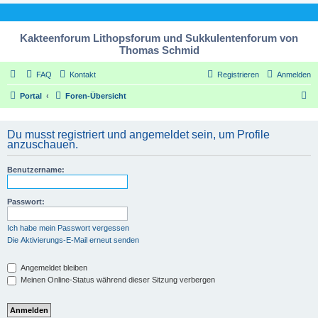
Kakteenforum Lithopsforum und Sukkulentenforum von
Thomas Schmid
FAQ
Kontakt
Registrieren
Anmelden
S
Portal
Foren-Übersicht
u
c
Du musst registriert und angemeldet sein, um Profile
anzuschauen.
h
e
Benutzername:
Passwort:
Ich habe mein Passwort vergessen
Die Aktivierungs-E-Mail erneut senden
Angemeldet bleiben
Meinen Online-Status während dieser Sitzung verbergen