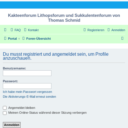
Kakteenforum Lithopsforum und Sukkulentenforum von
Thomas Schmid
FAQ
Kontakt
Registrieren
Anmelden
S
Portal
Foren-Übersicht
u
c
Du musst registriert und angemeldet sein, um Profile
anzuschauen.
h
e
Benutzername:
Passwort:
Ich habe mein Passwort vergessen
Die Aktivierungs-E-Mail erneut senden
Angemeldet bleiben
Meinen Online-Status während dieser Sitzung verbergen