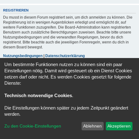
REGISTRIEREN
Du musst in diesem Forum registriert sein, um dich anmelden zu können. Die
Registrierung ist in wenigen Augenblicken erledigt und ermöglicht dir, auf
weitere Funktionen zuzugreifen. Die Board-Administration kann registrierten
Benutzern auch zusätzliche Berechtigungen zuweisen. Beachte bitte unsere
Nutzungsbedingungen und die verwandten Regelungen, bevor du dich
registrierst. Bitte beachte auch die jeweiligen Forenregeln, wenn du dich in
diesem Board bewegst.
Nutzungsbedingungen
|
Datenschutzerklärung
Um bestimmte Funktionen nutzen zu können sind ein paar
Registrieren
Einstellungen nötig. Damit wird gesteuert ob ein Dienst Cookies
setzen darf oder nicht. Es werden Cookies gesetzt für folgende
Dienste:
Portal
Foren-Übersicht
Alle Zeiten sind
UTC+02:00
Technisch notwendige Cookies
.
Kontakt
Impressum
Alle Cookies löschen
Cookie-Einstellungen
Powered by
phpBB
® Forum Software © phpBB Limited
Die Einstellungen können später zu jedem Zeitpunkt geändert
Deutsche Übersetzung durch
phpBB.de
werden.
Datenschutz
|
Nutzungsbedingungen
Zu den Cookie-Einstellungen
Ablehnen
Akzeptieren