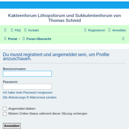
Kakteenforum Lithopsforum und Sukkulentenforum von
Thomas Schmid
FAQ
Kontakt
Registrieren
Anmelden
S
Portal
Foren-Übersicht
u
c
Du musst registriert und angemeldet sein, um Profile
anzuschauen.
h
e
Benutzername:
Passwort:
Ich habe mein Passwort vergessen
Die Aktivierungs-E-Mail erneut senden
Angemeldet bleiben
Meinen Online-Status während dieser Sitzung verbergen