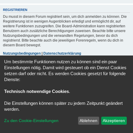
REGISTRIEREN
Du musst in diesem Forum registriert sein, um dich anmelden zu können. Die
Registrierung ist in wenigen Augenblicken erledigt und ermöglicht dir, auf
weitere Funktionen zuzugreifen. Die Board-Administration kann registrierten
Benutzern auch zusätzliche Berechtigungen zuweisen. Beachte bitte unsere
Nutzungsbedingungen und die verwandten Regelungen, bevor du dich
registrierst. Bitte beachte auch die jeweiligen Forenregeln, wenn du dich in
diesem Board bewegst.
Nutzungsbedingungen
|
Datenschutzerklärung
Um bestimmte Funktionen nutzen zu können sind ein paar
Registrieren
Einstellungen nötig. Damit wird gesteuert ob ein Dienst Cookies
setzen darf oder nicht. Es werden Cookies gesetzt für folgende
Dienste:
Portal
Foren-Übersicht
Alle Zeiten sind
UTC+02:00
Technisch notwendige Cookies
.
Powered by
phpBB
® Forum Software © phpBB Limited
Deutsche Übersetzung durch
phpBB.de
Die Einstellungen können später zu jedem Zeitpunkt geändert
Datenschutz
|
Nutzungsbedingungen
werden.
Zu den Cookie-Einstellungen
Ablehnen
Akzeptieren