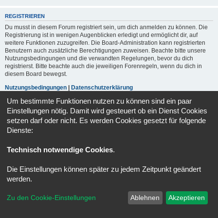
REGISTRIEREN
Du musst in diesem Forum registriert sein, um dich anmelden zu können. Die
Registrierung ist in wenigen Augenblicken erledigt und ermöglicht dir, auf
weitere Funktionen zuzugreifen. Die Board-Administration kann registrierten
Benutzern auch zusätzliche Berechtigungen zuweisen. Beachte bitte unsere
Nutzungsbedingungen und die verwandten Regelungen, bevor du dich
registrierst. Bitte beachte auch die jeweiligen Forenregeln, wenn du dich in
diesem Board bewegst.
Nutzungsbedingungen
|
Datenschutzerklärung
Um bestimmte Funktionen nutzen zu können sind ein paar
Registrieren
Einstellungen nötig. Damit wird gesteuert ob ein Dienst Cookies
setzen darf oder nicht. Es werden Cookies gesetzt für folgende
Dienste:
Portal
Foren-Übersicht
Alle Zeiten sind
UTC+02:00
Technisch notwendige Cookies
.
Kontakt
Impressum
Alle Cookies löschen
Cookie-Einstellungen
Powered by
phpBB
® Forum Software © phpBB Limited
Die Einstellungen können später zu jedem Zeitpunkt geändert
Deutsche Übersetzung durch
phpBB.de
werden.
Datenschutz
|
Nutzungsbedingungen
Zu den Cookie-Einstellungen
Ablehnen
Akzeptieren