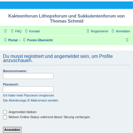
Kakteenforum Lithopsforum und Sukkulentenforum von
Thomas Schmid
FAQ
Kontakt
Registrieren
Anmelden
S
Portal
Foren-Übersicht
u
c
Du musst registriert und angemeldet sein, um Profile
anzuschauen.
h
e
Benutzername:
Passwort:
Ich habe mein Passwort vergessen
Die Aktivierungs-E-Mail erneut senden
Angemeldet bleiben
Meinen Online-Status während dieser Sitzung verbergen