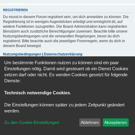
REGISTRIEREN
Du musst in diesem Forum registriert sein, um dich anmelden zu können. Die
Registrierung ist in wenigen Augenblicken erledigt und ermöglicht dir, auf
weitere Funktionen zuzugreifen. Die Board-Administration kann registrierten
Benutzern auch zusätzliche Berechtigungen zuweisen. Beachte bitte unsere
Nutzungsbedingungen und die verwandten Regelungen, bevor du dich
registrierst. Bitte beachte auch die jeweiligen Forenregeln, wenn du dich in
diesem Board bewegst.
Nutzungsbedingungen
|
Datenschutzerklärung
Um bestimmte Funktionen nutzen zu können sind ein paar
Registrieren
Einstellungen nötig. Damit wird gesteuert ob ein Dienst Cookies
setzen darf oder nicht. Es werden Cookies gesetzt für folgende
Dienste:
Portal
Foren-Übersicht
Alle Zeiten sind
UTC+02:00
Technisch notwendige Cookies
.
Powered by
phpBB
® Forum Software © phpBB Limited
Deutsche Übersetzung durch
phpBB.de
Die Einstellungen können später zu jedem Zeitpunkt geändert
Datenschutz
|
Nutzungsbedingungen
werden.
Zu den Cookie-Einstellungen
Ablehnen
Akzeptieren