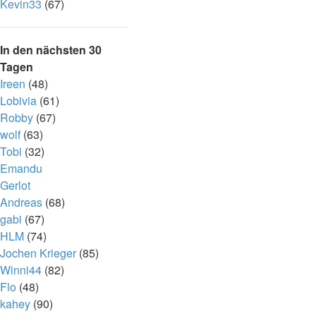
Kevin33
(67)
In den nächsten 30
Tagen
Ireen
(48)
Lobivia
(61)
Robby
(67)
wolf
(63)
Tobi
(32)
Emandu
Gerlot
Andreas
(68)
gabi
(67)
HLM
(74)
Jochen Krieger
(85)
Winni44
(82)
Flo
(48)
kahey
(90)