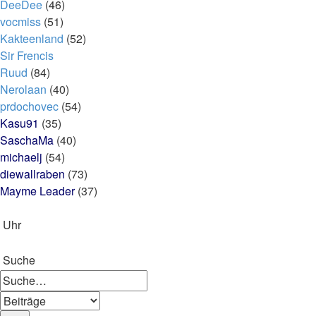
DeeDee
(46)
vocmiss
(51)
Kakteenland
(52)
Sir Frencis
Ruud
(84)
Nerolaan
(40)
prdochovec
(54)
Kasu91
(35)
SaschaMa
(40)
michaelj
(54)
diewallraben
(73)
Mayme Leader
(37)
Uhr
Suche